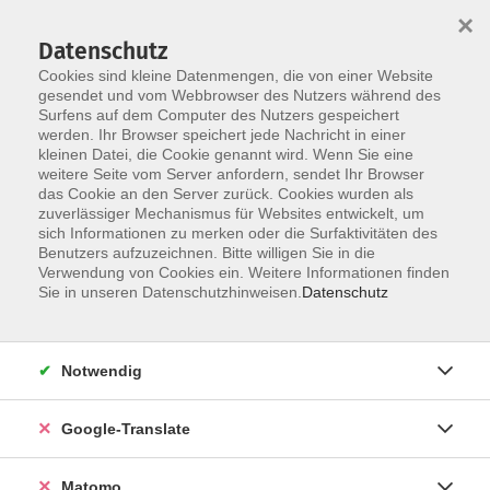
×
Datenschutz
Cookies sind kleine Datenmengen, die von einer Website
gesendet und vom Webbrowser des Nutzers während des
Surfens auf dem Computer des Nutzers gespeichert
Skip to main content
werden. Ihr Browser speichert jede Nachricht in einer
kleinen Datei, die Cookie genannt wird. Wenn Sie eine
weitere Seite vom Server anfordern, sendet Ihr Browser
das Cookie an den Server zurück. Cookies wurden als
zuverlässiger Mechanismus für Websites entwickelt, um
sich Informationen zu merken oder die Surfaktivitäten des
Benutzers aufzuzeichnen. Bitte willigen Sie in die
Verwendung von Cookies ein. Weitere Informationen finden
Sie sind hier:
Sie in unseren Datenschutzhinweisen.
Datenschutz
Gesundheit
Fit in den Tag mit Rückengymnastik - in den
Notwendig
Sommerferien
Google-Translate
Ziel ist es, durch gezielten Einsatz verschiedener
Trainingsmethoden den gesamten Bewegungsapparat zu
Matomo