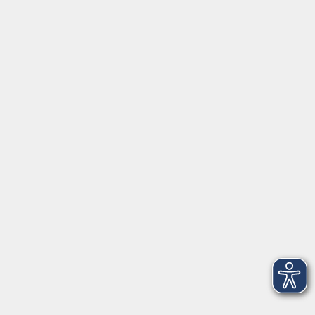
Programm
Gesellschaft
Beruf + IT
Sprachen
Gesundheit
Kultur
Junge vhs
im Landkreis ...
Inhalte
Aktuelles
Über uns
Kontakt