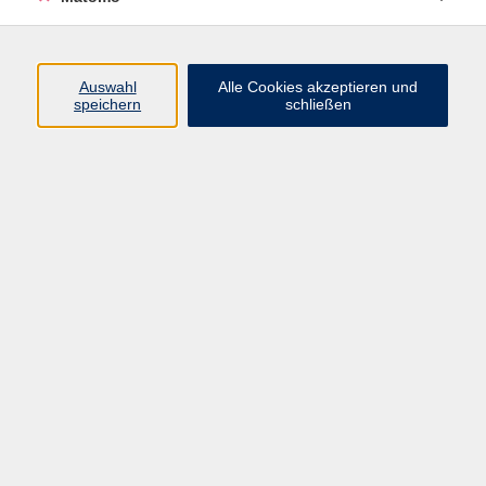
Beruf + IT
Sprachen
Gesundheit
Auswahl
Alle Cookies akzeptieren und
speichern
schließen
Kultur
Junge vhs
im Landkreis ...
Inhalte
Aktuelles
Über uns
Kontakt