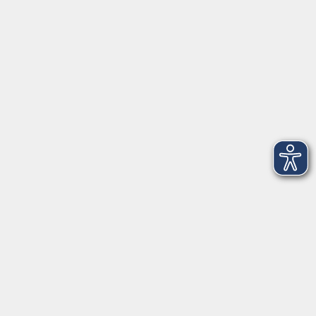
VHS Coburg Stadt und Land
Löwenstrasse 15
96450 Coburg
info@vhs-coburg.de
Tel: 09561 8825-0
Öffnungszeiten
Montag bis Donnerstag:
8–13 Uhr und 13:30–17 Uhr
Freitag:
8–13 Uhr