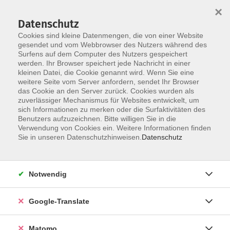
×
Datenschutz
Cookies sind kleine Datenmengen, die von einer Website
gesendet und vom Webbrowser des Nutzers während des
Surfens auf dem Computer des Nutzers gespeichert
Skip to main content
werden. Ihr Browser speichert jede Nachricht in einer
Der Kurs konnte nicht gefunden werden.
kleinen Datei, die Cookie genannt wird. Wenn Sie eine
weitere Seite vom Server anfordern, sendet Ihr Browser
das Cookie an den Server zurück. Cookies wurden als
zuverlässiger Mechanismus für Websites entwickelt, um
Impressum
sich Informationen zu merken oder die Surfaktivitäten des
Datenschutzerklärung
Benutzers aufzuzeichnen. Bitte willigen Sie in die
Verwendung von Cookies ein. Weitere Informationen finden
AGB/Widerrufsbelehrung
Sie in unseren Datenschutzhinweisen.
Datenschutz
Barrierefreiheitserklärung
Widerruf
Notwendig
Programm
Google-Translate
Gesellschaft
Matomo