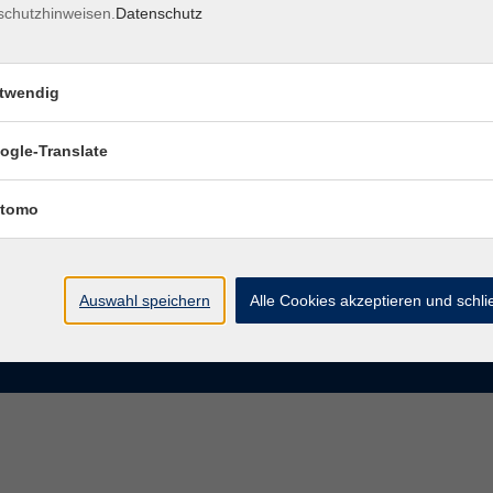
schutzhinweisen.
Datenschutz
rasse 15
Montag bis Donnerstag:
Coburg
8–13 Uhr und 13:30–17 Uhr
twendig
Freitag:
@vhs-coburg.de
8–13 Uhr
ogle-Translate
 09561 8825-0
tomo
Auswahl speichern
Alle Cookies akzeptieren und schl