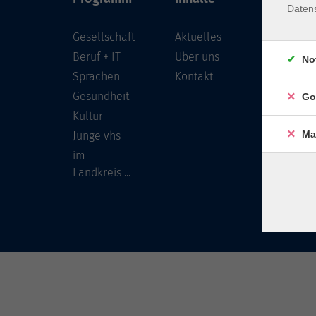
Daten
Gesellschaft
Aktuelles
Löwenst
96450 
Beruf + IT
Über uns
No
Sprachen
Kontakt
info
Gesundheit
Go
Tel:
Kultur
Ma
Junge vhs
im
Landkreis ...