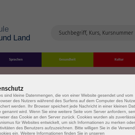
Sprachen
Gesundheit
Kultur
enschutz
s sind kleine Datenmengen, die von einer Website gesendet und vom
Impressum
Datenschutzerklärung
AGB/Widerru
owser des Nutzers während des Surfens auf dem Computer des Nutze
chert werden. Ihr Browser speichert jede Nachricht in einer kleinen Dat
 genannt wird. Wenn Sie eine weitere Seite vom Server anfordern, se
owser das Cookie an den Server zurück. Cookies wurden als zuverlässi
ismus für Websites entwickelt, um sich Informationen zu merken oder
tivitäten des Benutzers aufzuzeichnen. Bitte willigen Sie in die Verwen
okies ein. Weitere Informationen finden Sie in unseren
burg Stadt und Land
Öffnungszeiten