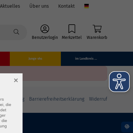
Aktuelles
Über uns
Kontakt
Language
Benutzerlogin
Merkzettel
Warenkorb
Junge vhs
im Landkreis ...
×
fsbelehrung
Barrierefreiheitserklärung
Widerruf
rs
ei, die
ndet
ger
 die
dung