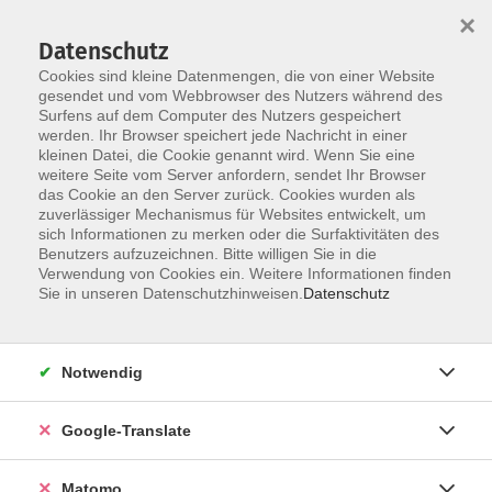
×
Datenschutz
Cookies sind kleine Datenmengen, die von einer Website
gesendet und vom Webbrowser des Nutzers während des
Surfens auf dem Computer des Nutzers gespeichert
Skip to main content
werden. Ihr Browser speichert jede Nachricht in einer
Der Kurs konnte nicht gefunden werden.
kleinen Datei, die Cookie genannt wird. Wenn Sie eine
weitere Seite vom Server anfordern, sendet Ihr Browser
das Cookie an den Server zurück. Cookies wurden als
zuverlässiger Mechanismus für Websites entwickelt, um
Impressum
sich Informationen zu merken oder die Surfaktivitäten des
Datenschutzerklärung
Benutzers aufzuzeichnen. Bitte willigen Sie in die
Verwendung von Cookies ein. Weitere Informationen finden
AGB/Widerrufsbelehrung
Sie in unseren Datenschutzhinweisen.
Datenschutz
Barrierefreiheitserklärung
Widerruf
Notwendig
Programm
Google-Translate
Gesellschaft
Matomo