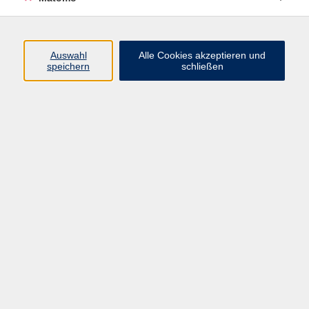
Beruf + IT
Sprachen
Gesundheit
Auswahl
Alle Cookies akzeptieren und
speichern
schließen
Kultur
Junge vhs
im Landkreis ...
Inhalte
Aktuelles
Über uns
Kontakt