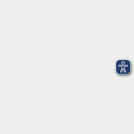
VHS Coburg Stadt und Land
Löwenstrasse 15
96450 Coburg
info@vhs-coburg.de
Tel: 09561 8825-0
Öffnungszeiten
Montag bis Donnerstag:
8–13 Uhr und 13:30–17 Uhr
Freitag:
8–13 Uhr