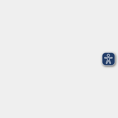
VHS Coburg Stadt und Land
Löwenstrasse 15
96450 Coburg
info@vhs-coburg.de
Tel: 09561 8825-0
Öffnungszeiten
Montag bis Donnerstag:
8–13 Uhr und 13:30–17 Uhr
Freitag:
8–13 Uhr