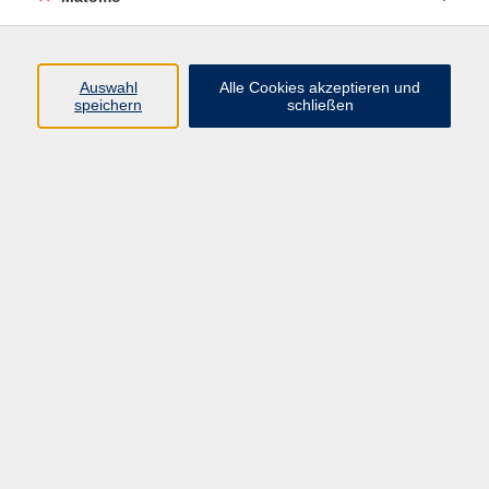
Beruf + IT
Sprachen
Gesundheit
Auswahl
Alle Cookies akzeptieren und
speichern
schließen
Kultur
Junge vhs
im Landkreis ...
Inhalte
Aktuelles
Über uns
Kontakt