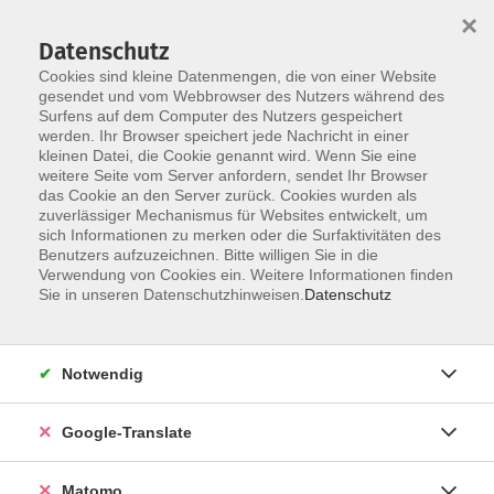
×
Datenschutz
Cookies sind kleine Datenmengen, die von einer Website
gesendet und vom Webbrowser des Nutzers während des
Surfens auf dem Computer des Nutzers gespeichert
Skip to main content
werden. Ihr Browser speichert jede Nachricht in einer
Der Kurs konnte nicht gefunden werden.
kleinen Datei, die Cookie genannt wird. Wenn Sie eine
weitere Seite vom Server anfordern, sendet Ihr Browser
das Cookie an den Server zurück. Cookies wurden als
zuverlässiger Mechanismus für Websites entwickelt, um
Impressum
sich Informationen zu merken oder die Surfaktivitäten des
Datenschutzerklärung
Benutzers aufzuzeichnen. Bitte willigen Sie in die
Verwendung von Cookies ein. Weitere Informationen finden
AGB/Widerrufsbelehrung
Sie in unseren Datenschutzhinweisen.
Datenschutz
Barrierefreiheitserklärung
Widerruf
Notwendig
Programm
Google-Translate
Gesellschaft
Matomo