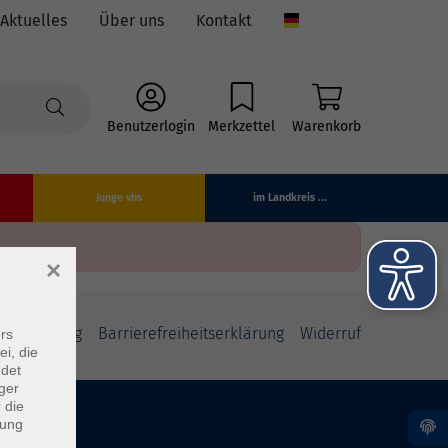
Aktuelles
Über uns
Kontakt
Language
Benutzerlogin
Merkzettel
Warenkorb
Junge vhs
im Landkreis ...
×
fsbelehrung
Barrierefreiheitserklärung
Widerruf
rs
ei, die
ndet
ger
 die
dung