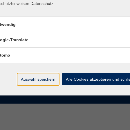
schutzhinweisen.
Datenschutz
rasse 15
Montag bis Donnerstag:
Coburg
8–13 Uhr und 13:30–17 Uhr
twendig
Freitag:
@vhs-coburg.de
8–13 Uhr
ogle-Translate
 09561 8825-0
tomo
Auswahl speichern
Alle Cookies akzeptieren und schl