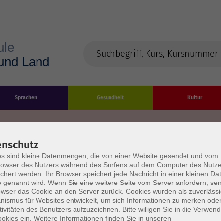
Sprachen
Gesundheit
Kultur
enschutz
s sind kleine Datenmengen, die von einer Website gesendet und vom
Impressum
Datenschutzerklärung
AGB/Widerru
owser des Nutzers während des Surfens auf dem Computer des Nutze
chert werden. Ihr Browser speichert jede Nachricht in einer kleinen Dat
 genannt wird. Wenn Sie eine weitere Seite vom Server anfordern, se
owser das Cookie an den Server zurück. Cookies wurden als zuverlässi
ismus für Websites entwickelt, um sich Informationen zu merken oder
tivitäten des Benutzers aufzuzeichnen. Bitte willigen Sie in die Verwen
okies ein. Weitere Informationen finden Sie in unseren
burg Stadt und Land
Öffnungszeiten