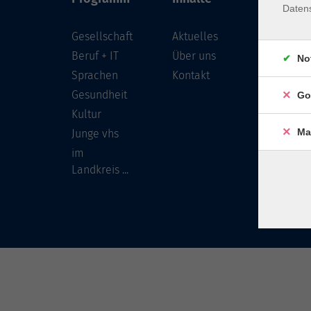
Daten
Gesellschaft
Aktuelles
Löwenst
96450 
Beruf + IT
Über uns
No
Sprachen
Kontakt
info
Gesundheit
Go
Tel:
Kultur
Ma
Junge vhs
im
Landkreis ...