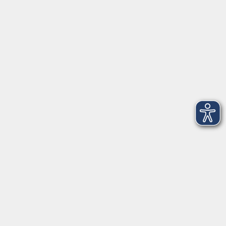
VHS Coburg Stadt und Land
Löwenstrasse 15
96450 Coburg
info@vhs-coburg.de
Tel: 09561 8825-0
Öffnungszeiten
Montag bis Donnerstag:
8–13 Uhr und 13:30–17 Uhr
Freitag:
8–13 Uhr