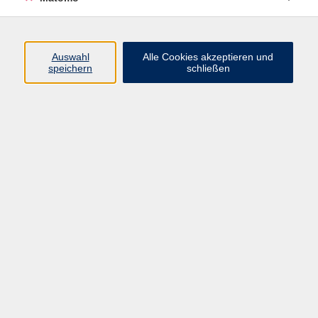
Beruf + IT
Sprachen
Gesundheit
Auswahl
Alle Cookies akzeptieren und
speichern
schließen
Kultur
Junge vhs
im Landkreis ...
Inhalte
Aktuelles
Über uns
Kontakt