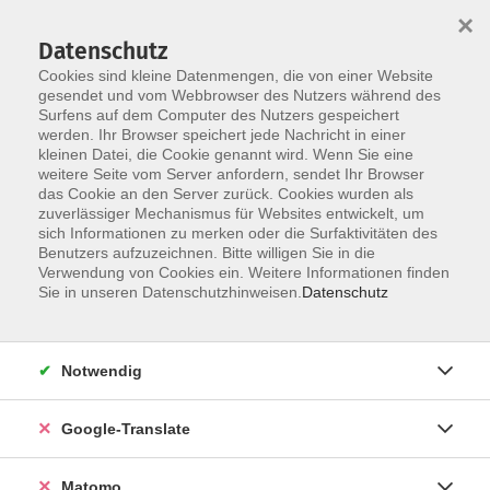
×
Datenschutz
Cookies sind kleine Datenmengen, die von einer Website
gesendet und vom Webbrowser des Nutzers während des
Surfens auf dem Computer des Nutzers gespeichert
Skip to main content
werden. Ihr Browser speichert jede Nachricht in einer
Der Kurs konnte nicht gefunden werden.
kleinen Datei, die Cookie genannt wird. Wenn Sie eine
weitere Seite vom Server anfordern, sendet Ihr Browser
das Cookie an den Server zurück. Cookies wurden als
zuverlässiger Mechanismus für Websites entwickelt, um
Impressum
sich Informationen zu merken oder die Surfaktivitäten des
Datenschutzerklärung
Benutzers aufzuzeichnen. Bitte willigen Sie in die
Verwendung von Cookies ein. Weitere Informationen finden
AGB/Widerrufsbelehrung
Sie in unseren Datenschutzhinweisen.
Datenschutz
Barrierefreiheitserklärung
Widerruf
Notwendig
Programm
Google-Translate
Gesellschaft
Matomo