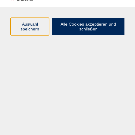
Beruf + IT
Sprachen
Gesundheit
Auswahl
Alle Cookies akzeptieren und
speichern
schließen
Kultur
Junge vhs
im Landkreis ...
Inhalte
Aktuelles
Über uns
Kontakt