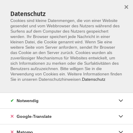
×
Datenschutz
Cookies sind kleine Datenmengen, die von einer Website
gesendet und vom Webbrowser des Nutzers während des
Surfens auf dem Computer des Nutzers gespeichert
Skip to main content
werden. Ihr Browser speichert jede Nachricht in einer
Der Kurs konnte nicht gefunden werden.
kleinen Datei, die Cookie genannt wird. Wenn Sie eine
weitere Seite vom Server anfordern, sendet Ihr Browser
das Cookie an den Server zurück. Cookies wurden als
zuverlässiger Mechanismus für Websites entwickelt, um
Impressum
sich Informationen zu merken oder die Surfaktivitäten des
Datenschutzerklärung
Benutzers aufzuzeichnen. Bitte willigen Sie in die
Verwendung von Cookies ein. Weitere Informationen finden
AGB/Widerrufsbelehrung
Sie in unseren Datenschutzhinweisen.
Datenschutz
Barrierefreiheitserklärung
Widerruf
Notwendig
Programm
Google-Translate
Gesellschaft
Matomo