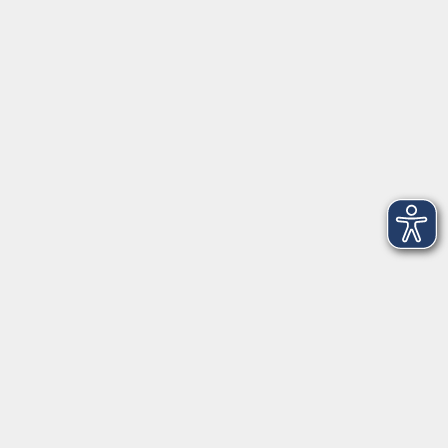
VHS Coburg Stadt und Land
Löwenstrasse 15
96450 Coburg
info@vhs-coburg.de
Tel: 09561 8825-0
Öffnungszeiten
Montag bis Donnerstag:
8–13 Uhr und 13:30–17 Uhr
Freitag:
8–13 Uhr