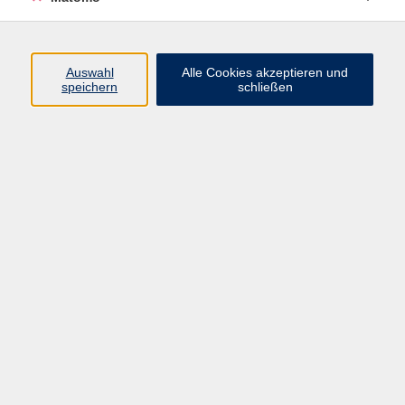
Beruf + IT
Sprachen
Gesundheit
Auswahl
Alle Cookies akzeptieren und
speichern
schließen
Kultur
Junge vhs
im Landkreis ...
Inhalte
Aktuelles
Über uns
Kontakt