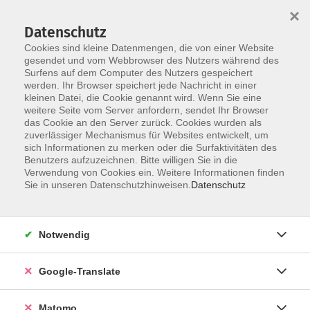
×
Datenschutz
Cookies sind kleine Datenmengen, die von einer Website
gesendet und vom Webbrowser des Nutzers während des
Surfens auf dem Computer des Nutzers gespeichert
Skip to main content
werden. Ihr Browser speichert jede Nachricht in einer
Der Kurs konnte nicht gefunden werden.
kleinen Datei, die Cookie genannt wird. Wenn Sie eine
weitere Seite vom Server anfordern, sendet Ihr Browser
das Cookie an den Server zurück. Cookies wurden als
zuverlässiger Mechanismus für Websites entwickelt, um
Impressum
sich Informationen zu merken oder die Surfaktivitäten des
Datenschutzerklärung
Benutzers aufzuzeichnen. Bitte willigen Sie in die
Verwendung von Cookies ein. Weitere Informationen finden
AGB/Widerrufsbelehrung
Sie in unseren Datenschutzhinweisen.
Datenschutz
Barrierefreiheitserklärung
Widerruf
Notwendig
Programm
Google-Translate
Gesellschaft
Matomo