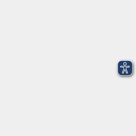
VHS Coburg Stadt und Land
Löwenstrasse 15
96450 Coburg
info@vhs-coburg.de
Tel: 09561 8825-0
Öffnungszeiten
Montag bis Donnerstag:
8–13 Uhr und 13:30–17 Uhr
Freitag:
8–13 Uhr