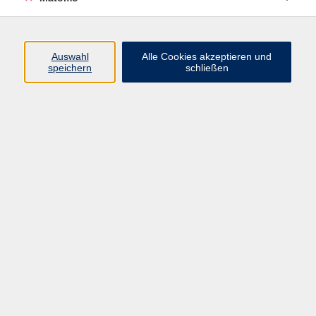
Beruf + IT
Sprachen
Gesundheit
Auswahl
Alle Cookies akzeptieren und
speichern
schließen
Kultur
Junge vhs
im Landkreis ...
Inhalte
Aktuelles
Über uns
Kontakt