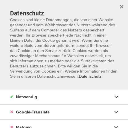
×
Datenschutz
Cookies sind kleine Datenmengen, die von einer Website
gesendet und vom Webbrowser des Nutzers während des
Surfens auf dem Computer des Nutzers gespeichert
Skip to main content
werden. Ihr Browser speichert jede Nachricht in einer
Der Kurs konnte nicht gefunden werden.
kleinen Datei, die Cookie genannt wird. Wenn Sie eine
weitere Seite vom Server anfordern, sendet Ihr Browser
das Cookie an den Server zurück. Cookies wurden als
zuverlässiger Mechanismus für Websites entwickelt, um
Impressum
sich Informationen zu merken oder die Surfaktivitäten des
Datenschutzerklärung
Benutzers aufzuzeichnen. Bitte willigen Sie in die
Verwendung von Cookies ein. Weitere Informationen finden
AGB/Widerrufsbelehrung
Sie in unseren Datenschutzhinweisen.
Datenschutz
Barrierefreiheitserklärung
Widerruf
Notwendig
Programm
Google-Translate
Gesellschaft
Matomo