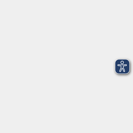
VHS Coburg Stadt und Land
Löwenstrasse 15
96450 Coburg
info@vhs-coburg.de
Tel: 09561 8825-0
Öffnungszeiten
Montag bis Donnerstag:
8–13 Uhr und 13:30–17 Uhr
Freitag:
8–13 Uhr