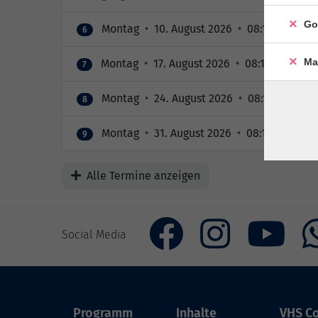
Go
Montag
•
10. August 2026
•
08:15 – 09:15 
6
Ma
Montag
•
17. August 2026
•
08:15 – 09:15 U
7
Montag
•
24. August 2026
•
08:15 – 09:15 
8
Montag
•
31. August 2026
•
08:15 – 09:15 
9
Alle Termine anzeigen
Social Media
Programm
Inhalte
VHS Co