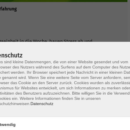
rfahrung
aeinheit in die Woche, bauen Stress ab und
gaübungen fördern Kraft, Ausdauer, Flexibilität,
enschutz
gssequenz schließen wir den Wochenstart ab. Bitte
s sind kleine Datenmengen, die von einer Website gesendet und vom
cke, Getränk. Bitte nach Möglichkeit erst nach
owser des Nutzers während des Surfens auf dem Computer des Nutze
chert werden. Ihr Browser speichert jede Nachricht in einer kleinen Dat
 genannt wird. Wenn Sie eine weitere Seite vom Server anfordern, se
owser das Cookie an den Server zurück. Cookies wurden als zuverlässi
ismus für Websites entwickelt, um sich Informationen zu merken oder
tivitäten des Benutzers aufzuzeichnen. Bitte willigen Sie in die Verwen
okies ein. Weitere Informationen finden Sie in unseren
schutzhinweisen.
Datenschutz
Ort / Raum
twendig