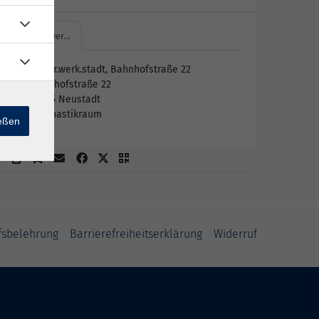
kultur.wer…
kultur.werk.stadt, Bahnhofstraße 22
Bahnhofstraße 22
96465 Neustadt
Gymnastikraum
ießen
fsbelehrung
Barrierefreiheitserklärung
Widerruf