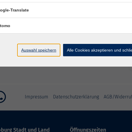
ogle-Translate
Uhr
Gymnastikraum
tomo
hr
Gymnastikraum
Uhr
Gymnastikraum
Auswahl speichern
Alle Cookies akzeptieren und schl
Uhr
Gymnastikraum
Impressum
Datenschutzerklärung
AGB/Widerru
burg Stadt und Land
Öffnungszeiten