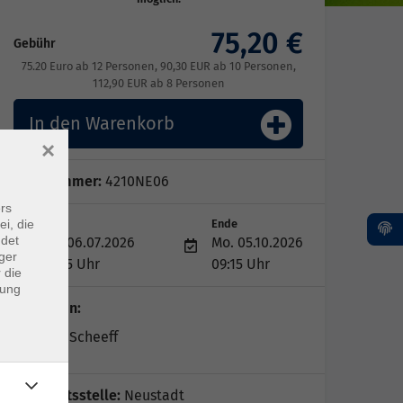
75,20 €
Gebühr
75.20 Euro ab 12 Personen, 90,30 EUR ab 10 Personen,
112,90 EUR ab 8 Personen
In den Warenkorb
×
Kursnummer:
4210NE06
rs
ei, die
Start
Ende
ndet
Mo. 06.07.2026
Mo. 05.10.2026
ger
08:15 Uhr
09:15 Uhr
 die
dung
Dozent*in:
Melanie Scheeff
Geschäftsstelle:
Neustadt