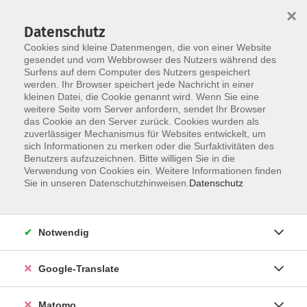
×
Datenschutz
Cookies sind kleine Datenmengen, die von einer Website
gesendet und vom Webbrowser des Nutzers während des
Surfens auf dem Computer des Nutzers gespeichert
Skip to main content
werden. Ihr Browser speichert jede Nachricht in einer
Der Kurs konnte nicht gefunden werden.
kleinen Datei, die Cookie genannt wird. Wenn Sie eine
weitere Seite vom Server anfordern, sendet Ihr Browser
das Cookie an den Server zurück. Cookies wurden als
zuverlässiger Mechanismus für Websites entwickelt, um
Impressum
sich Informationen zu merken oder die Surfaktivitäten des
Datenschutzerklärung
Benutzers aufzuzeichnen. Bitte willigen Sie in die
Verwendung von Cookies ein. Weitere Informationen finden
AGB/Widerrufsbelehrung
Sie in unseren Datenschutzhinweisen.
Datenschutz
Barrierefreiheitserklärung
Widerruf
Notwendig
Programm
Google-Translate
Gesellschaft
Matomo