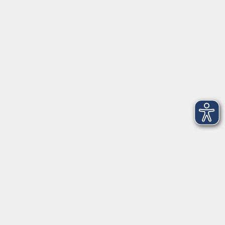
VHS Coburg Stadt und Land
Löwenstrasse 15
96450 Coburg
info@vhs-coburg.de
Tel: 09561 8825-0
Öffnungszeiten
Montag bis Donnerstag:
8–13 Uhr und 13:30–17 Uhr
Freitag:
8–13 Uhr