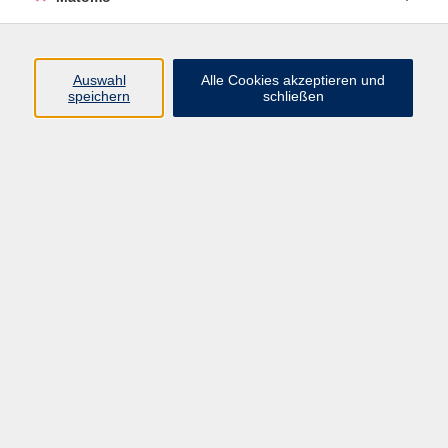
Beruf + IT
Sprachen
Gesundheit
Auswahl
Alle Cookies akzeptieren und
speichern
schließen
Kultur
Junge vhs
im Landkreis ...
Inhalte
Aktuelles
Über uns
Kontakt