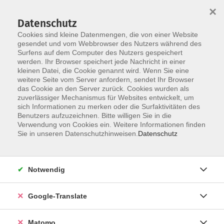
×
Datenschutz
Cookies sind kleine Datenmengen, die von einer Website
gesendet und vom Webbrowser des Nutzers während des
Surfens auf dem Computer des Nutzers gespeichert
Skip to main content
werden. Ihr Browser speichert jede Nachricht in einer
Der Kurs konnte nicht gefunden werden.
kleinen Datei, die Cookie genannt wird. Wenn Sie eine
weitere Seite vom Server anfordern, sendet Ihr Browser
das Cookie an den Server zurück. Cookies wurden als
zuverlässiger Mechanismus für Websites entwickelt, um
Impressum
sich Informationen zu merken oder die Surfaktivitäten des
Datenschutzerklärung
Benutzers aufzuzeichnen. Bitte willigen Sie in die
Verwendung von Cookies ein. Weitere Informationen finden
AGB/Widerrufsbelehrung
Sie in unseren Datenschutzhinweisen.
Datenschutz
Barrierefreiheitserklärung
Widerruf
Notwendig
Programm
Google-Translate
Gesellschaft
Matomo