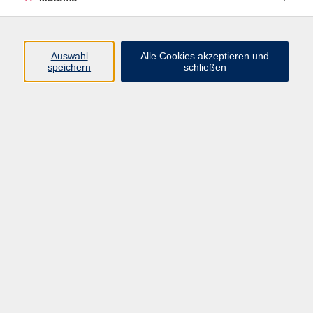
Beruf + IT
Sprachen
Gesundheit
Auswahl
Alle Cookies akzeptieren und
speichern
schließen
Kultur
Junge vhs
im Landkreis ...
Inhalte
Aktuelles
Über uns
Kontakt