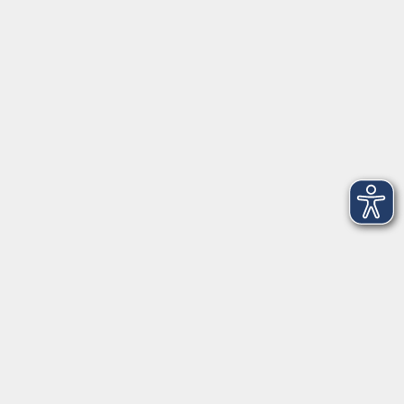
VHS Coburg Stadt und Land
Löwenstrasse 15
96450 Coburg
info@vhs-coburg.de
Tel: 09561 8825-0
Öffnungszeiten
Montag bis Donnerstag:
8–13 Uhr und 13:30–17 Uhr
Freitag:
8–13 Uhr