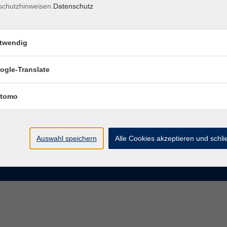
schutzhinweisen.
Datenschutz
rasse 15
Montag bis Donnerstag:
Coburg
8–13 Uhr und 13:30–17 Uhr
twendig
Freitag:
@vhs-coburg.de
8–13 Uhr
ogle-Translate
 09561 8825-0
tomo
Auswahl speichern
Alle Cookies akzeptieren und schl