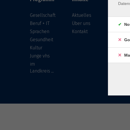
Daten
Gesellschaft
Aktuelles
Löwenst
96450 
Beruf + IT
Über uns
No
Sprachen
Kontakt
info
Gesundheit
Go
Tel:
Kultur
Ma
Junge vhs
im
Landkreis ...