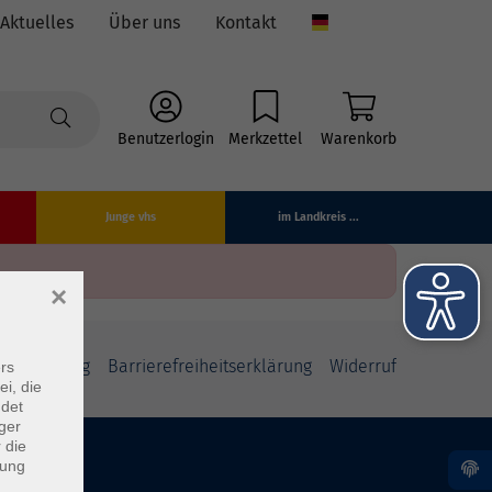
Aktuelles
Über uns
Kontakt
Language
Benutzerlogin
Merkzettel
Warenkorb
Junge vhs
im Landkreis ...
×
fsbelehrung
Barrierefreiheitserklärung
Widerruf
rs
ei, die
ndet
ger
 die
dung