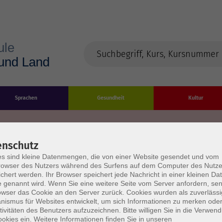
Sprachen
Gesundheit
Kultur
enschutz
s sind kleine Datenmengen, die von einer Website gesendet und vom
Impressum
Datenschutzerklärung
AGB/Widerru
owser des Nutzers während des Surfens auf dem Computer des Nutze
chert werden. Ihr Browser speichert jede Nachricht in einer kleinen Dat
 genannt wird. Wenn Sie eine weitere Seite vom Server anfordern, se
owser das Cookie an den Server zurück. Cookies wurden als zuverlässi
ismus für Websites entwickelt, um sich Informationen zu merken oder
tivitäten des Benutzers aufzuzeichnen. Bitte willigen Sie in die Verwen
okies ein. Weitere Informationen finden Sie in unseren
burg Stadt und Land
Öffnungszeiten