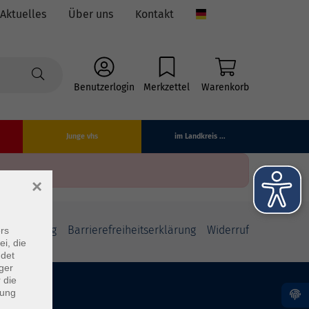
Aktuelles
Über uns
Kontakt
Language
Benutzerlogin
Merkzettel
Warenkorb
Junge vhs
im Landkreis ...
×
fsbelehrung
Barrierefreiheitserklärung
Widerruf
rs
ei, die
ndet
ger
 die
dung