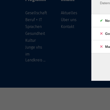
Daten
Gesellschaft
Aktuelles
Löwenst
96450 
Beruf + IT
Über uns
No
Sprachen
Kontakt
info
Gesundheit
Go
Tel:
Kultur
Ma
Junge vhs
im
Landkreis ...