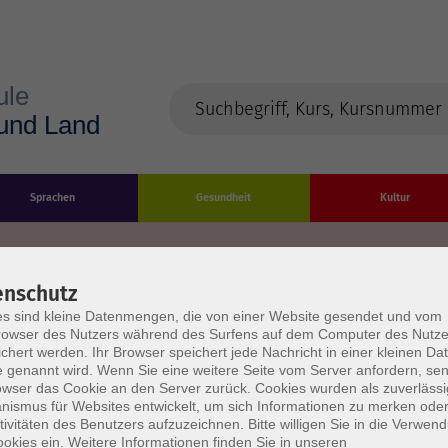
Sprachen
Gesundheit
Kultur
enschutz
s sind kleine Datenmengen, die von einer Website gesendet und vom
Impressum
Datenschutzerklärung
AGB/Widerru
owser des Nutzers während des Surfens auf dem Computer des Nutze
chert werden. Ihr Browser speichert jede Nachricht in einer kleinen Dat
 genannt wird. Wenn Sie eine weitere Seite vom Server anfordern, se
owser das Cookie an den Server zurück. Cookies wurden als zuverlässi
ismus für Websites entwickelt, um sich Informationen zu merken oder
tivitäten des Benutzers aufzuzeichnen. Bitte willigen Sie in die Verwen
okies ein. Weitere Informationen finden Sie in unseren
burg Stadt und Land
Öffnungszeiten