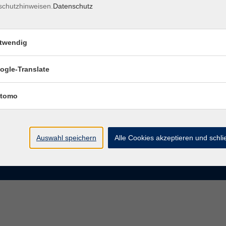
schutzhinweisen.
Datenschutz
rasse 15
Montag bis Donnerstag:
Coburg
8–13 Uhr und 13:30–17 Uhr
twendig
Freitag:
@vhs-coburg.de
8–13 Uhr
ogle-Translate
 09561 8825-0
tomo
Auswahl speichern
Alle Cookies akzeptieren und schl