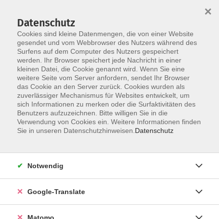
×
Datenschutz
Cookies sind kleine Datenmengen, die von einer Website
gesendet und vom Webbrowser des Nutzers während des
Surfens auf dem Computer des Nutzers gespeichert
Skip to main content
werden. Ihr Browser speichert jede Nachricht in einer
kleinen Datei, die Cookie genannt wird. Wenn Sie eine
weitere Seite vom Server anfordern, sendet Ihr Browser
das Cookie an den Server zurück. Cookies wurden als
zuverlässiger Mechanismus für Websites entwickelt, um
sich Informationen zu merken oder die Surfaktivitäten des
Benutzers aufzuzeichnen. Bitte willigen Sie in die
Verwendung von Cookies ein. Weitere Informationen finden
Sie sind hier:
Sie in unseren Datenschutzhinweisen.
Datenschutz
Gesundheit
Entspannung und Körpererfahrung
Notwendig
Hatha-Yoga - online
Google-Translate
Hatha-Yoga ist die ursprünglichste aller Yoga-Formen, die
mit dem Körper arbeitet. Hatha-Yoga ist jedoch kein
Matomo