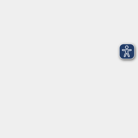
Inhalte
Aktuelles
Über uns
Kontakt
VHS Coburg Stadt und Land
Löwenstrasse 15
96450 Coburg
info@vhs-coburg.de
Tel: 09561 8825-0