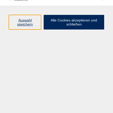
reines Körperübungssystem, sondern entfaltet erst durch
die komplexe Verbindung mit seinen weiterführenden
Techniken wie Atemlenkung, Achtsamkeit, Konzentration,
Meditation und Entspannung, seine tiefe Wirkung. Bitte
Auswahl
Alle Cookies akzeptieren und
speichern
schließen
bereit halten: bequeme Kleidung, Matte, Kissen,
Trinkwasser und Decke - bitte 2 Stunden vorher nichts
mehr essen.
25,50 €
Gebühr
25.50 Euro ab 12 Personen, 30,60 EUR ab 10 Personen, 38,30 EUR
ab 8 Personen, , ohne Ermäßigung
In den Warenkorb
Kursnummer:
4213CO52