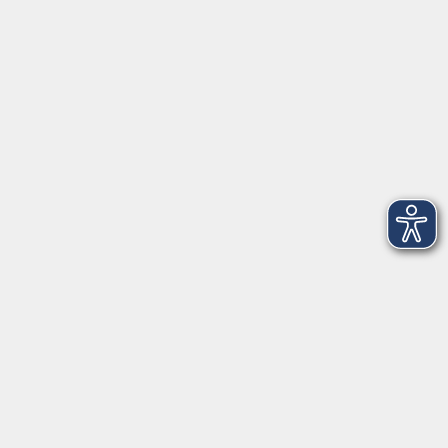
VHS Coburg Stadt und Land
Löwenstrasse 15
96450 Coburg
info@vhs-coburg.de
Tel: 09561 8825-0
Öffnungszeiten
Montag bis Donnerstag:
8–13 Uhr und 13:30–17 Uhr
Freitag:
8–13 Uhr