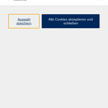
Beruf + IT
Sprachen
Gesundheit
Auswahl
Alle Cookies akzeptieren und
speichern
schließen
Kultur
Junge vhs
im Landkreis ...
Inhalte
Aktuelles
Über uns
Kontakt