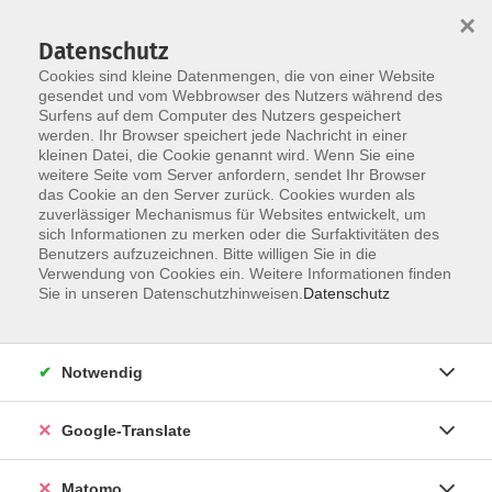
×
Datenschutz
Cookies sind kleine Datenmengen, die von einer Website
gesendet und vom Webbrowser des Nutzers während des
Surfens auf dem Computer des Nutzers gespeichert
Skip to main content
werden. Ihr Browser speichert jede Nachricht in einer
Der Kurs konnte nicht gefunden werden.
kleinen Datei, die Cookie genannt wird. Wenn Sie eine
weitere Seite vom Server anfordern, sendet Ihr Browser
das Cookie an den Server zurück. Cookies wurden als
zuverlässiger Mechanismus für Websites entwickelt, um
Impressum
sich Informationen zu merken oder die Surfaktivitäten des
Datenschutzerklärung
Benutzers aufzuzeichnen. Bitte willigen Sie in die
Verwendung von Cookies ein. Weitere Informationen finden
AGB/Widerrufsbelehrung
Sie in unseren Datenschutzhinweisen.
Datenschutz
Barrierefreiheitserklärung
Widerruf
Notwendig
Programm
Google-Translate
Gesellschaft
Matomo