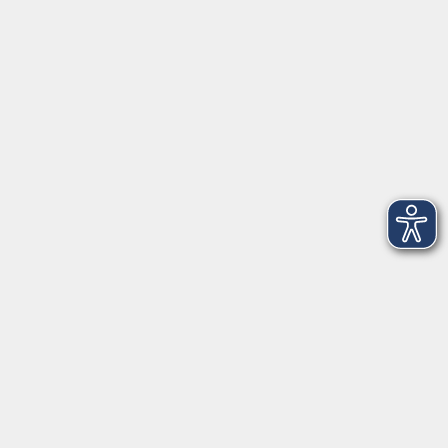
VHS Coburg Stadt und Land
Löwenstrasse 15
96450 Coburg
info@vhs-coburg.de
Tel: 09561 8825-0
Öffnungszeiten
Montag bis Donnerstag:
8–13 Uhr und 13:30–17 Uhr
Freitag:
8–13 Uhr