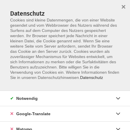
×
Datenschutz
Cookies sind kleine Datenmengen, die von einer Website
gesendet und vom Webbrowser des Nutzers während des
Surfens auf dem Computer des Nutzers gespeichert
Skip to main content
werden. Ihr Browser speichert jede Nachricht in einer
Der Kurs konnte nicht gefunden werden.
kleinen Datei, die Cookie genannt wird. Wenn Sie eine
weitere Seite vom Server anfordern, sendet Ihr Browser
das Cookie an den Server zurück. Cookies wurden als
zuverlässiger Mechanismus für Websites entwickelt, um
Impressum
sich Informationen zu merken oder die Surfaktivitäten des
Datenschutzerklärung
Benutzers aufzuzeichnen. Bitte willigen Sie in die
Verwendung von Cookies ein. Weitere Informationen finden
AGB/Widerrufsbelehrung
Sie in unseren Datenschutzhinweisen.
Datenschutz
Barrierefreiheitserklärung
Widerruf
Notwendig
Programm
Google-Translate
Gesellschaft
Matomo