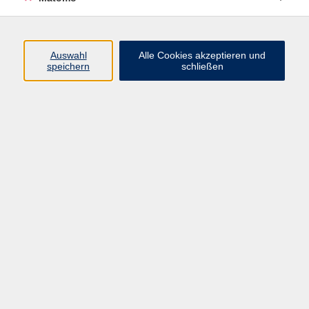
Beruf + IT
Sprachen
Gesundheit
Auswahl
Alle Cookies akzeptieren und
speichern
schließen
Kultur
Junge vhs
im Landkreis ...
Inhalte
Aktuelles
Über uns
Kontakt