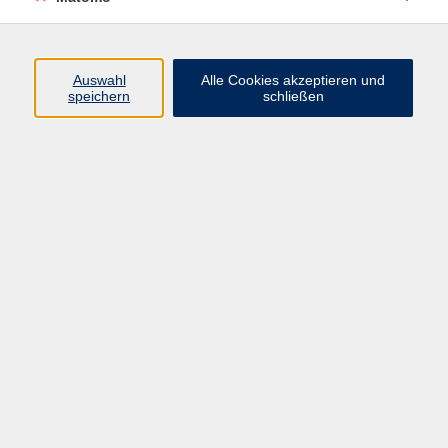
Beruf + IT
Sprachen
Gesundheit
Auswahl
Alle Cookies akzeptieren und
speichern
schließen
Kultur
Junge vhs
im Landkreis ...
Inhalte
Aktuelles
Über uns
Kontakt