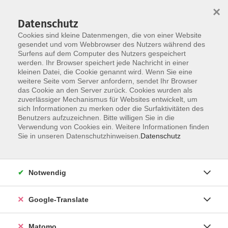
×
Datenschutz
Cookies sind kleine Datenmengen, die von einer Website
gesendet und vom Webbrowser des Nutzers während des
Surfens auf dem Computer des Nutzers gespeichert
Skip to main content
werden. Ihr Browser speichert jede Nachricht in einer
Der Kurs konnte nicht gefunden werden.
kleinen Datei, die Cookie genannt wird. Wenn Sie eine
weitere Seite vom Server anfordern, sendet Ihr Browser
das Cookie an den Server zurück. Cookies wurden als
zuverlässiger Mechanismus für Websites entwickelt, um
Impressum
sich Informationen zu merken oder die Surfaktivitäten des
Datenschutzerklärung
Benutzers aufzuzeichnen. Bitte willigen Sie in die
Verwendung von Cookies ein. Weitere Informationen finden
AGB/Widerrufsbelehrung
Sie in unseren Datenschutzhinweisen.
Datenschutz
Barrierefreiheitserklärung
Widerruf
Notwendig
Programm
Google-Translate
Gesellschaft
Matomo