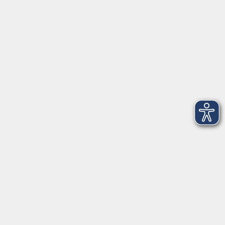
VHS Coburg Stadt und Land
Löwenstrasse 15
96450 Coburg
info@vhs-coburg.de
Tel: 09561 8825-0
Öffnungszeiten
Montag bis Donnerstag:
8–13 Uhr und 13:30–17 Uhr
Freitag:
8–13 Uhr