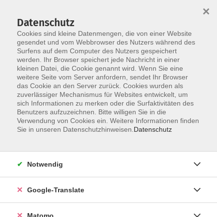
×
Datenschutz
Cookies sind kleine Datenmengen, die von einer Website
gesendet und vom Webbrowser des Nutzers während des
Surfens auf dem Computer des Nutzers gespeichert
Skip to main content
werden. Ihr Browser speichert jede Nachricht in einer
Der Kurs konnte nicht gefunden werden.
kleinen Datei, die Cookie genannt wird. Wenn Sie eine
weitere Seite vom Server anfordern, sendet Ihr Browser
das Cookie an den Server zurück. Cookies wurden als
zuverlässiger Mechanismus für Websites entwickelt, um
Impressum
sich Informationen zu merken oder die Surfaktivitäten des
Datenschutzerklärung
Benutzers aufzuzeichnen. Bitte willigen Sie in die
Verwendung von Cookies ein. Weitere Informationen finden
AGB/Widerrufsbelehrung
Sie in unseren Datenschutzhinweisen.
Datenschutz
Barrierefreiheitserklärung
Widerruf
Notwendig
Programm
Google-Translate
Gesellschaft
Matomo