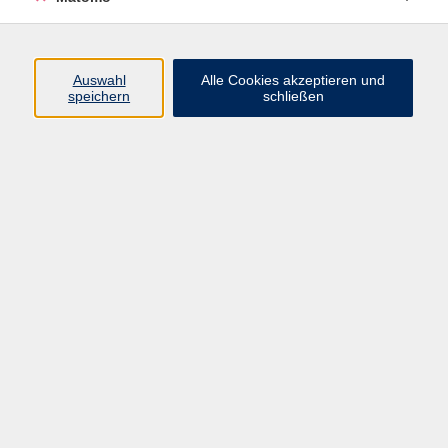
Beruf + IT
Sprachen
Gesundheit
Auswahl
Alle Cookies akzeptieren und
speichern
schließen
Kultur
Junge vhs
im Landkreis ...
Inhalte
Aktuelles
Über uns
Kontakt