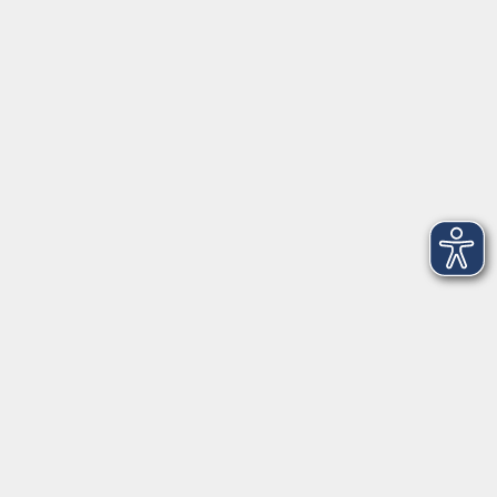
VHS Coburg Stadt und Land
Löwenstrasse 15
96450 Coburg
info@vhs-coburg.de
Tel: 09561 8825-0
Öffnungszeiten
Montag bis Donnerstag:
8–13 Uhr und 13:30–17 Uhr
Freitag:
8–13 Uhr