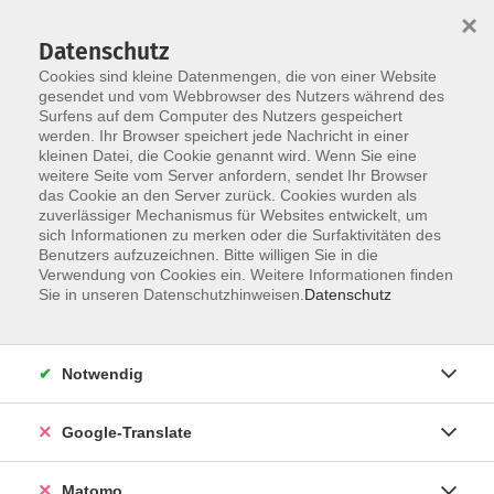
×
Datenschutz
Cookies sind kleine Datenmengen, die von einer Website
gesendet und vom Webbrowser des Nutzers während des
Surfens auf dem Computer des Nutzers gespeichert
Skip to main content
werden. Ihr Browser speichert jede Nachricht in einer
Der Kurs konnte nicht gefunden werden.
kleinen Datei, die Cookie genannt wird. Wenn Sie eine
weitere Seite vom Server anfordern, sendet Ihr Browser
das Cookie an den Server zurück. Cookies wurden als
zuverlässiger Mechanismus für Websites entwickelt, um
Impressum
sich Informationen zu merken oder die Surfaktivitäten des
Datenschutzerklärung
Benutzers aufzuzeichnen. Bitte willigen Sie in die
Verwendung von Cookies ein. Weitere Informationen finden
AGB/Widerrufsbelehrung
Sie in unseren Datenschutzhinweisen.
Datenschutz
Barrierefreiheitserklärung
Widerruf
Notwendig
Programm
Google-Translate
Gesellschaft
Matomo