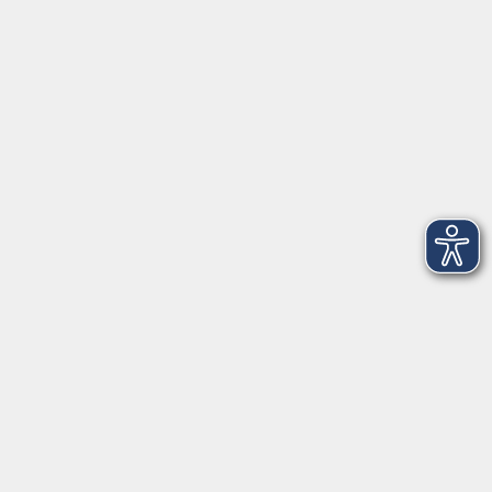
VHS Coburg Stadt und Land
Löwenstrasse 15
96450 Coburg
info@vhs-coburg.de
Tel: 09561 8825-0
Öffnungszeiten
Montag bis Donnerstag:
8–13 Uhr und 13:30–17 Uhr
Freitag:
8–13 Uhr