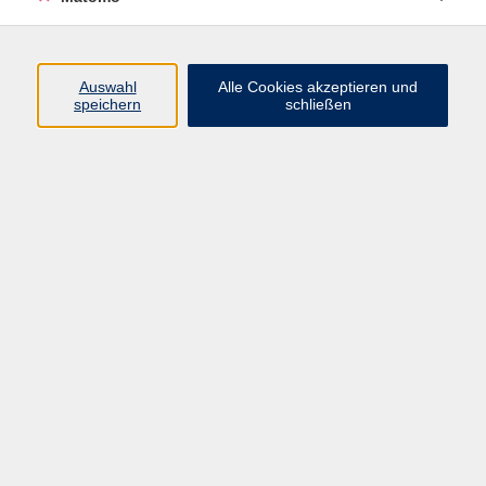
Beruf + IT
Sprachen
Gesundheit
Auswahl
Alle Cookies akzeptieren und
speichern
schließen
Kultur
Junge vhs
im Landkreis ...
Inhalte
Aktuelles
Über uns
Kontakt