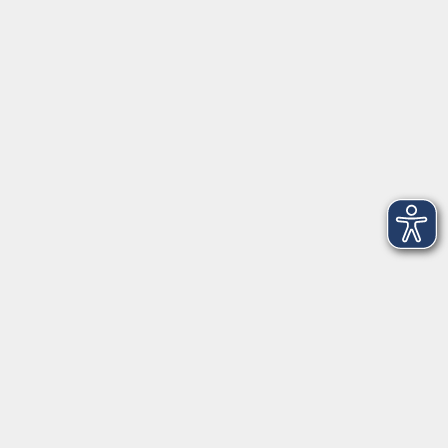
VHS Coburg Stadt und Land
Löwenstrasse 15
96450 Coburg
info@vhs-coburg.de
Tel: 09561 8825-0
Öffnungszeiten
Montag bis Donnerstag:
8–13 Uhr und 13:30–17 Uhr
Freitag:
8–13 Uhr