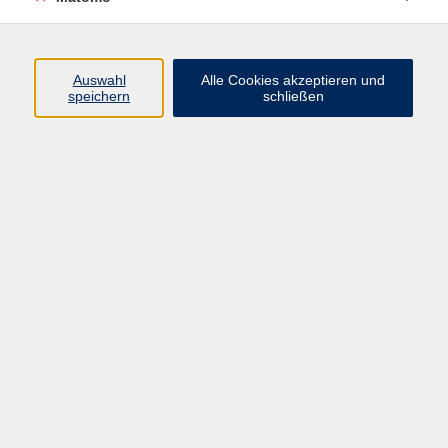
Beruf + IT
Sprachen
Gesundheit
Auswahl
Alle Cookies akzeptieren und
speichern
schließen
Kultur
Junge vhs
im Landkreis ...
Inhalte
Aktuelles
Über uns
Kontakt