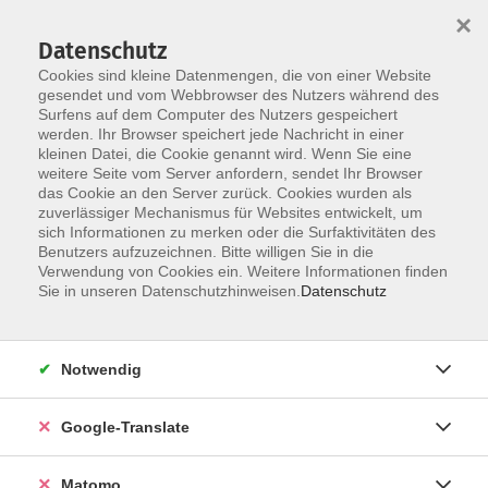
×
Datenschutz
Cookies sind kleine Datenmengen, die von einer Website
gesendet und vom Webbrowser des Nutzers während des
Surfens auf dem Computer des Nutzers gespeichert
Skip to main content
werden. Ihr Browser speichert jede Nachricht in einer
Der Kurs konnte nicht gefunden werden.
kleinen Datei, die Cookie genannt wird. Wenn Sie eine
weitere Seite vom Server anfordern, sendet Ihr Browser
das Cookie an den Server zurück. Cookies wurden als
zuverlässiger Mechanismus für Websites entwickelt, um
Impressum
sich Informationen zu merken oder die Surfaktivitäten des
Datenschutzerklärung
Benutzers aufzuzeichnen. Bitte willigen Sie in die
Verwendung von Cookies ein. Weitere Informationen finden
AGB/Widerrufsbelehrung
Sie in unseren Datenschutzhinweisen.
Datenschutz
Barrierefreiheitserklärung
Widerruf
Notwendig
Programm
Google-Translate
Gesellschaft
Matomo