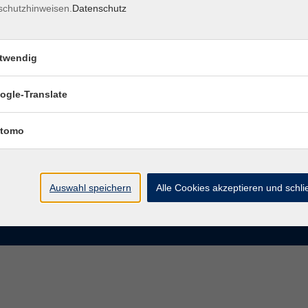
schutzhinweisen.
Datenschutz
rasse 15
Montag bis Donnerstag:
Coburg
8–13 Uhr und 13:30–17 Uhr
twendig
Freitag:
@vhs-coburg.de
8–13 Uhr
ogle-Translate
 09561 8825-0
tomo
Auswahl speichern
Alle Cookies akzeptieren und schl