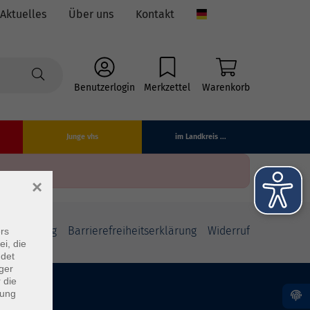
Aktuelles
Über uns
Kontakt
Language
Benutzerlogin
Merkzettel
Warenkorb
Junge vhs
im Landkreis ...
×
fsbelehrung
Barrierefreiheitserklärung
Widerruf
rs
ei, die
ndet
ger
 die
dung