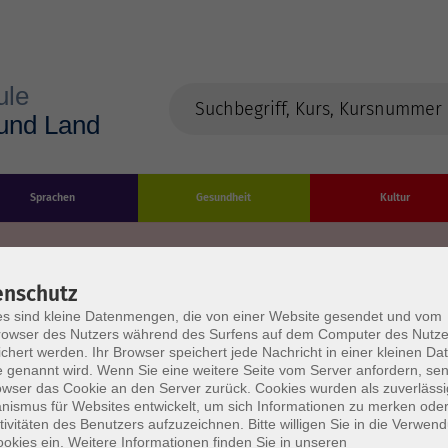
Sprachen
Gesundheit
Kultur
enschutz
s sind kleine Datenmengen, die von einer Website gesendet und vom
Impressum
Datenschutzerklärung
AGB/Widerru
owser des Nutzers während des Surfens auf dem Computer des Nutze
chert werden. Ihr Browser speichert jede Nachricht in einer kleinen Dat
 genannt wird. Wenn Sie eine weitere Seite vom Server anfordern, se
owser das Cookie an den Server zurück. Cookies wurden als zuverlässi
ismus für Websites entwickelt, um sich Informationen zu merken oder
tivitäten des Benutzers aufzuzeichnen. Bitte willigen Sie in die Verwen
okies ein. Weitere Informationen finden Sie in unseren
burg Stadt und Land
Öffnungszeiten