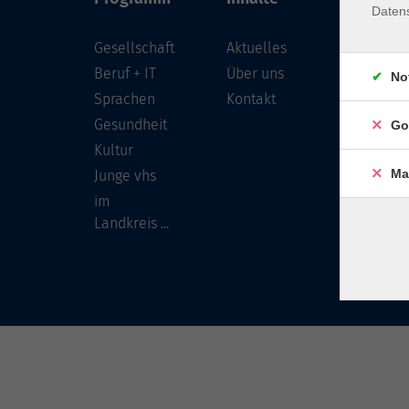
Daten
Gesellschaft
Aktuelles
Löwenst
96450 
Beruf + IT
Über uns
No
Sprachen
Kontakt
info
Gesundheit
Go
Tel:
Kultur
Ma
Junge vhs
im
Landkreis ...