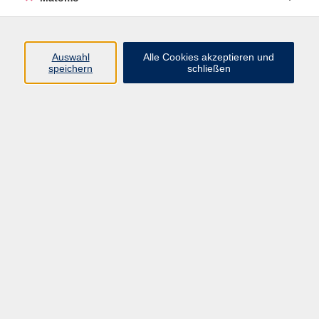
Beruf + IT
Sprachen
Gesundheit
Auswahl
Alle Cookies akzeptieren und
speichern
schließen
Kultur
Junge vhs
im Landkreis ...
Inhalte
Aktuelles
Über uns
Kontakt