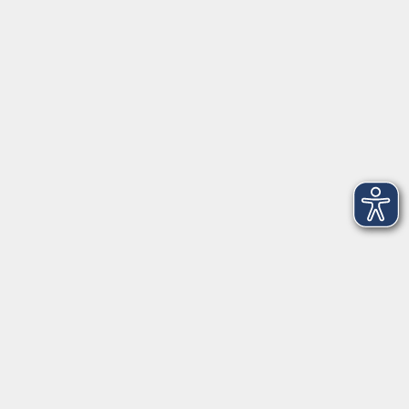
VHS Coburg Stadt und Land
Löwenstrasse 15
96450 Coburg
info@vhs-coburg.de
Tel: 09561 8825-0
Öffnungszeiten
Montag bis Donnerstag:
8–13 Uhr und 13:30–17 Uhr
Freitag:
8–13 Uhr