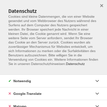
×
Datenschutz
Cookies sind kleine Datenmengen, die von einer Website
gesendet und vom Webbrowser des Nutzers während des
Surfens auf dem Computer des Nutzers gespeichert
Skip to main content
werden. Ihr Browser speichert jede Nachricht in einer
Der Kurs konnte nicht gefunden werden.
kleinen Datei, die Cookie genannt wird. Wenn Sie eine
weitere Seite vom Server anfordern, sendet Ihr Browser
das Cookie an den Server zurück. Cookies wurden als
zuverlässiger Mechanismus für Websites entwickelt, um
Impressum
sich Informationen zu merken oder die Surfaktivitäten des
Datenschutzerklärung
Benutzers aufzuzeichnen. Bitte willigen Sie in die
Verwendung von Cookies ein. Weitere Informationen finden
AGB/Widerrufsbelehrung
Sie in unseren Datenschutzhinweisen.
Datenschutz
Barrierefreiheitserklärung
Widerruf
Notwendig
Programm
Google-Translate
Gesellschaft
Matomo