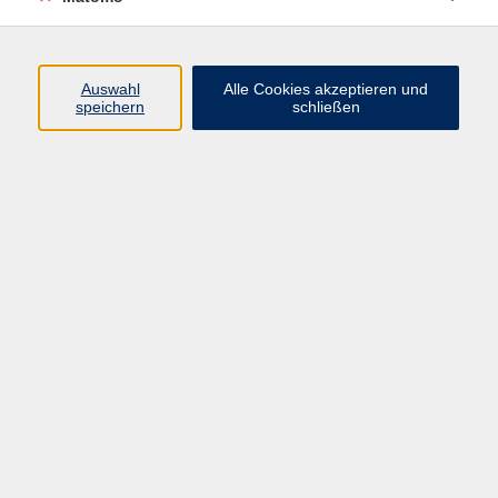
Beruf + IT
Sprachen
Gesundheit
Auswahl
Alle Cookies akzeptieren und
speichern
schließen
Kultur
Junge vhs
im Landkreis ...
Inhalte
Aktuelles
Über uns
Kontakt