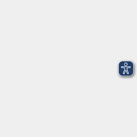
VHS Coburg Stadt und Land
Löwenstrasse 15
96450 Coburg
info@vhs-coburg.de
Tel: 09561 8825-0
Öffnungszeiten
Montag bis Donnerstag:
8–13 Uhr und 13:30–17 Uhr
Freitag:
8–13 Uhr