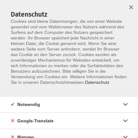
×
Datenschutz
Cookies sind kleine Datenmengen, die von einer Website
gesendet und vom Webbrowser des Nutzers während des
Surfens auf dem Computer des Nutzers gespeichert
Skip to main content
werden. Ihr Browser speichert jede Nachricht in einer
Der Kurs konnte nicht gefunden werden.
kleinen Datei, die Cookie genannt wird. Wenn Sie eine
weitere Seite vom Server anfordern, sendet Ihr Browser
das Cookie an den Server zurück. Cookies wurden als
zuverlässiger Mechanismus für Websites entwickelt, um
Impressum
sich Informationen zu merken oder die Surfaktivitäten des
Datenschutzerklärung
Benutzers aufzuzeichnen. Bitte willigen Sie in die
Verwendung von Cookies ein. Weitere Informationen finden
AGB/Widerrufsbelehrung
Sie in unseren Datenschutzhinweisen.
Datenschutz
Barrierefreiheitserklärung
Widerruf
Notwendig
Programm
Google-Translate
Gesellschaft
Matomo