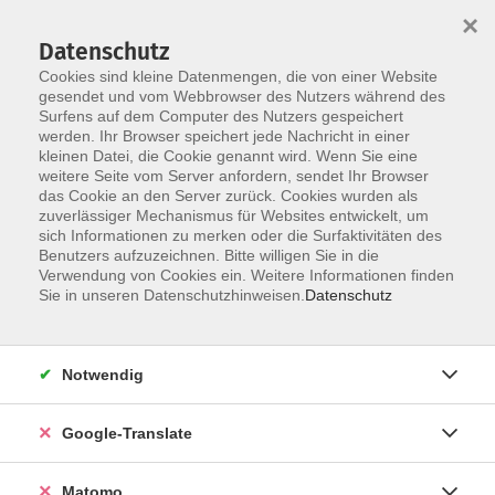
×
Datenschutz
Cookies sind kleine Datenmengen, die von einer Website
gesendet und vom Webbrowser des Nutzers während des
Surfens auf dem Computer des Nutzers gespeichert
Skip to main content
werden. Ihr Browser speichert jede Nachricht in einer
Der Kurs konnte nicht gefunden werden.
kleinen Datei, die Cookie genannt wird. Wenn Sie eine
weitere Seite vom Server anfordern, sendet Ihr Browser
das Cookie an den Server zurück. Cookies wurden als
zuverlässiger Mechanismus für Websites entwickelt, um
Impressum
sich Informationen zu merken oder die Surfaktivitäten des
Datenschutzerklärung
Benutzers aufzuzeichnen. Bitte willigen Sie in die
Verwendung von Cookies ein. Weitere Informationen finden
AGB/Widerrufsbelehrung
Sie in unseren Datenschutzhinweisen.
Datenschutz
Barrierefreiheitserklärung
Widerruf
Notwendig
Programm
Google-Translate
Gesellschaft
Matomo