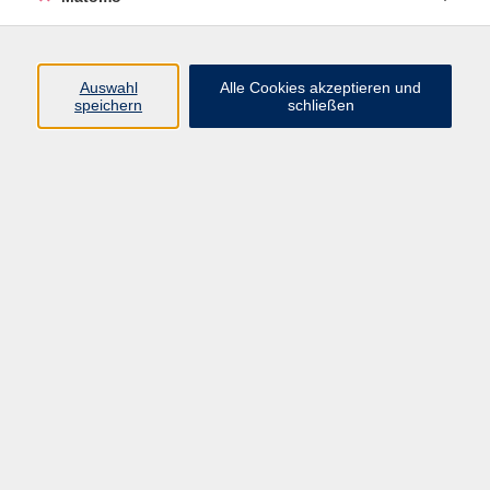
Beruf + IT
Sprachen
Gesundheit
Auswahl
Alle Cookies akzeptieren und
speichern
schließen
Kultur
Junge vhs
im Landkreis ...
Inhalte
Aktuelles
Über uns
Kontakt