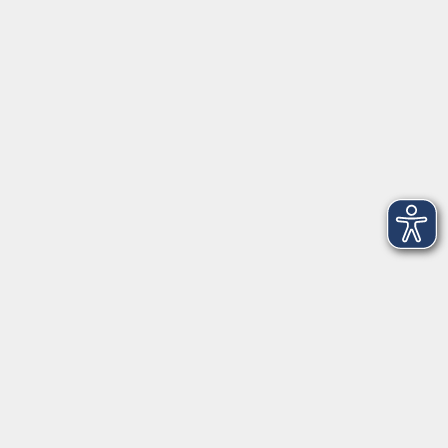
VHS Coburg Stadt und Land
Löwenstrasse 15
96450 Coburg
info@vhs-coburg.de
Tel: 09561 8825-0
Öffnungszeiten
Montag bis Donnerstag:
8–13 Uhr und 13:30–17 Uhr
Freitag:
8–13 Uhr