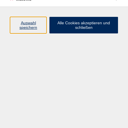
Beruf + IT
Sprachen
Gesundheit
Auswahl
Alle Cookies akzeptieren und
speichern
schließen
Kultur
Junge vhs
im Landkreis ...
Inhalte
Aktuelles
Über uns
Kontakt