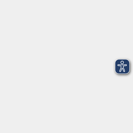
VHS Coburg Stadt und Land
Löwenstrasse 15
96450 Coburg
info@vhs-coburg.de
Tel: 09561 8825-0
Öffnungszeiten
Montag bis Donnerstag:
8–13 Uhr und 13:30–17 Uhr
Freitag:
8–13 Uhr