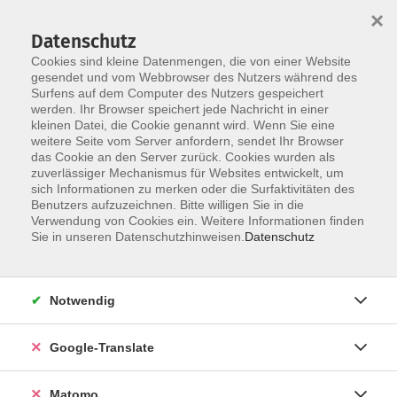
×
Datenschutz
Cookies sind kleine Datenmengen, die von einer Website
gesendet und vom Webbrowser des Nutzers während des
Surfens auf dem Computer des Nutzers gespeichert
Skip to main content
werden. Ihr Browser speichert jede Nachricht in einer
Der Kurs konnte nicht gefunden werden.
kleinen Datei, die Cookie genannt wird. Wenn Sie eine
weitere Seite vom Server anfordern, sendet Ihr Browser
das Cookie an den Server zurück. Cookies wurden als
zuverlässiger Mechanismus für Websites entwickelt, um
Impressum
sich Informationen zu merken oder die Surfaktivitäten des
Datenschutzerklärung
Benutzers aufzuzeichnen. Bitte willigen Sie in die
Verwendung von Cookies ein. Weitere Informationen finden
AGB/Widerrufsbelehrung
Sie in unseren Datenschutzhinweisen.
Datenschutz
Barrierefreiheitserklärung
Widerruf
Notwendig
Programm
Google-Translate
Gesellschaft
Matomo