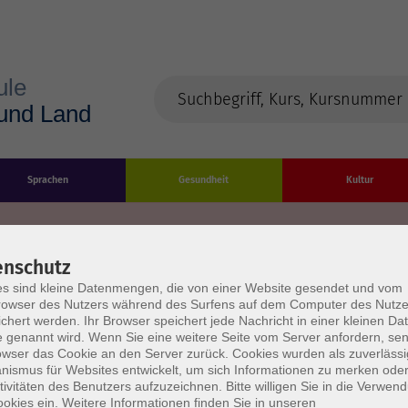
Sprachen
Gesundheit
Kultur
enschutz
s sind kleine Datenmengen, die von einer Website gesendet und vom
Impressum
Datenschutzerklärung
AGB/Widerru
owser des Nutzers während des Surfens auf dem Computer des Nutze
chert werden. Ihr Browser speichert jede Nachricht in einer kleinen Dat
 genannt wird. Wenn Sie eine weitere Seite vom Server anfordern, se
owser das Cookie an den Server zurück. Cookies wurden als zuverlässi
ismus für Websites entwickelt, um sich Informationen zu merken oder
tivitäten des Benutzers aufzuzeichnen. Bitte willigen Sie in die Verwen
okies ein. Weitere Informationen finden Sie in unseren
burg Stadt und Land
Öffnungszeiten