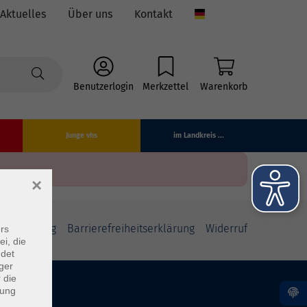
Aktuelles
Über uns
Kontakt
Language
Benutzerlogin
Merkzettel
Warenkorb
Junge vhs
im Landkreis ...
×
fsbelehrung
Barrierefreiheitserklärung
Widerruf
rs
ei, die
ndet
ger
 die
dung