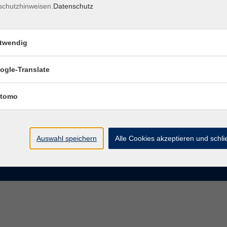
schutzhinweisen.
Datenschutz
rasse 15
Montag bis Donnerstag:
Coburg
8–13 Uhr und 13:30–17 Uhr
twendig
Freitag:
@vhs-coburg.de
8–13 Uhr
ogle-Translate
 09561 8825-0
tomo
Auswahl speichern
Alle Cookies akzeptieren und schl