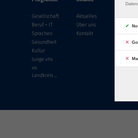
Daten
Gesellschaft
Aktuelles
Löwenst
96450 
Beruf + IT
Über uns
No
Sprachen
Kontakt
info
Gesundheit
Go
Tel:
Kultur
Ma
Junge vhs
im
Landkreis ...