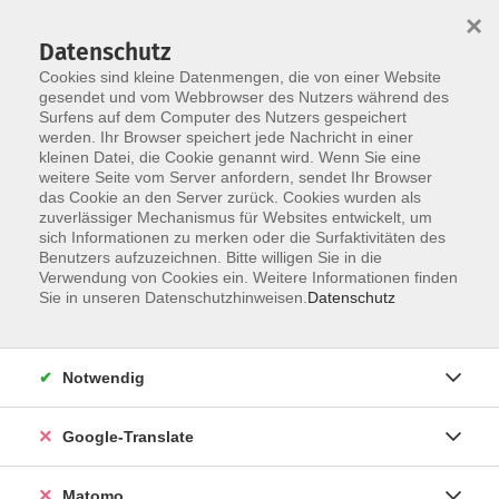
×
Datenschutz
Cookies sind kleine Datenmengen, die von einer Website
gesendet und vom Webbrowser des Nutzers während des
Surfens auf dem Computer des Nutzers gespeichert
Skip to main content
werden. Ihr Browser speichert jede Nachricht in einer
Der Kurs konnte nicht gefunden werden.
kleinen Datei, die Cookie genannt wird. Wenn Sie eine
weitere Seite vom Server anfordern, sendet Ihr Browser
das Cookie an den Server zurück. Cookies wurden als
zuverlässiger Mechanismus für Websites entwickelt, um
Impressum
sich Informationen zu merken oder die Surfaktivitäten des
Datenschutzerklärung
Benutzers aufzuzeichnen. Bitte willigen Sie in die
Verwendung von Cookies ein. Weitere Informationen finden
AGB/Widerrufsbelehrung
Sie in unseren Datenschutzhinweisen.
Datenschutz
Barrierefreiheitserklärung
Widerruf
Notwendig
Programm
Google-Translate
Gesellschaft
Matomo