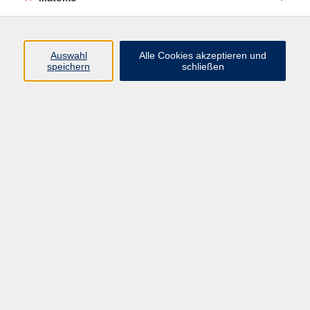
Beruf + IT
Sprachen
Gesundheit
Auswahl
Alle Cookies akzeptieren und
speichern
schließen
Kultur
Junge vhs
im Landkreis ...
Inhalte
Aktuelles
Über uns
Kontakt