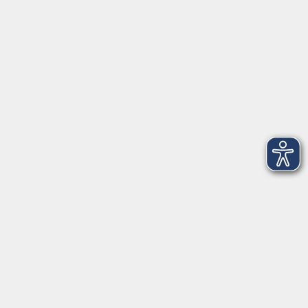
VHS Coburg Stadt und Land
Löwenstrasse 15
96450 Coburg
info@vhs-coburg.de
Tel: 09561 8825-0
Öffnungszeiten
Montag bis Donnerstag:
8–13 Uhr und 13:30–17 Uhr
Freitag:
8–13 Uhr