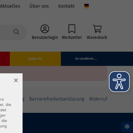
Aktuelles
Über uns
Kontakt
Language
Benutzerlogin
Merkzettel
Warenkorb
Junge vhs
im Landkreis ...
×
fsbelehrung
Barrierefreiheitserklärung
Widerruf
rs
ei, die
ndet
ger
 die
dung