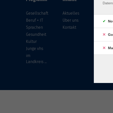
Daten
Gesellschaft
Aktuelles
Löwenst
96450 
Beruf + IT
Über uns
No
Sprachen
Kontakt
info
Gesundheit
Go
Tel:
Kultur
Ma
Junge vhs
im
Landkreis ...