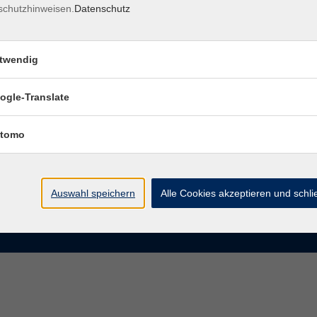
schutzhinweisen.
Datenschutz
rasse 15
Montag bis Donnerstag:
Coburg
8–13 Uhr und 13:30–17 Uhr
twendig
Freitag:
@vhs-coburg.de
8–13 Uhr
ogle-Translate
 09561 8825-0
tomo
Auswahl speichern
Alle Cookies akzeptieren und schl