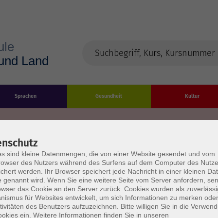
Sprachen
Gesundheit
Kultur
enschutz
s sind kleine Datenmengen, die von einer Website gesendet und vom
Impressum
Datenschutzerklärung
AGB/Widerru
owser des Nutzers während des Surfens auf dem Computer des Nutze
chert werden. Ihr Browser speichert jede Nachricht in einer kleinen Dat
 genannt wird. Wenn Sie eine weitere Seite vom Server anfordern, se
owser das Cookie an den Server zurück. Cookies wurden als zuverlässi
ismus für Websites entwickelt, um sich Informationen zu merken oder
tivitäten des Benutzers aufzuzeichnen. Bitte willigen Sie in die Verwen
okies ein. Weitere Informationen finden Sie in unseren
burg Stadt und Land
Öffnungszeiten