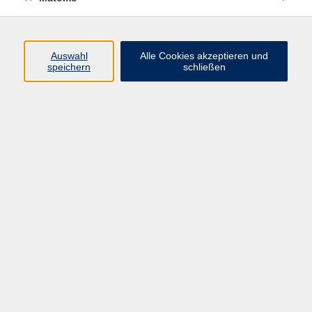
Beruf + IT
Sprachen
Gesundheit
Auswahl
Alle Cookies akzeptieren und
speichern
schließen
Kultur
Junge vhs
im Landkreis ...
Inhalte
Aktuelles
Über uns
Kontakt