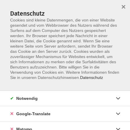
×
Datenschutz
Cookies sind kleine Datenmengen, die von einer Website
gesendet und vom Webbrowser des Nutzers während des
Surfens auf dem Computer des Nutzers gespeichert
Skip to main content
werden. Ihr Browser speichert jede Nachricht in einer
Der Kurs konnte nicht gefunden werden.
kleinen Datei, die Cookie genannt wird. Wenn Sie eine
weitere Seite vom Server anfordern, sendet Ihr Browser
das Cookie an den Server zurück. Cookies wurden als
zuverlässiger Mechanismus für Websites entwickelt, um
Impressum
sich Informationen zu merken oder die Surfaktivitäten des
Datenschutzerklärung
Benutzers aufzuzeichnen. Bitte willigen Sie in die
Verwendung von Cookies ein. Weitere Informationen finden
AGB/Widerrufsbelehrung
Sie in unseren Datenschutzhinweisen.
Datenschutz
Barrierefreiheitserklärung
Widerruf
Notwendig
Programm
Google-Translate
Gesellschaft
Matomo