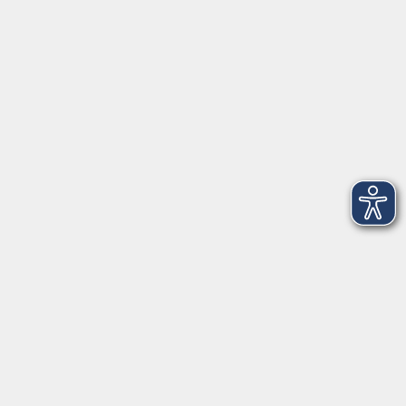
VHS Coburg Stadt und Land
Löwenstrasse 15
96450 Coburg
info@vhs-coburg.de
Tel: 09561 8825-0
Öffnungszeiten
Montag bis Donnerstag:
8–13 Uhr und 13:30–17 Uhr
Freitag:
8–13 Uhr