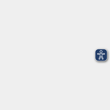
VHS Coburg Stadt und Land
Löwenstrasse 15
96450 Coburg
info@vhs-coburg.de
Tel: 09561 8825-0
Öffnungszeiten
Montag bis Donnerstag:
8–13 Uhr und 13:30–17 Uhr
Freitag:
8–13 Uhr