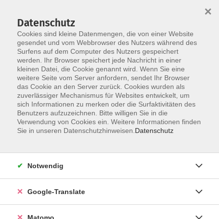
×
Datenschutz
Cookies sind kleine Datenmengen, die von einer Website
gesendet und vom Webbrowser des Nutzers während des
Surfens auf dem Computer des Nutzers gespeichert
Skip to main content
werden. Ihr Browser speichert jede Nachricht in einer
Der Kurs konnte nicht gefunden werden.
kleinen Datei, die Cookie genannt wird. Wenn Sie eine
weitere Seite vom Server anfordern, sendet Ihr Browser
das Cookie an den Server zurück. Cookies wurden als
zuverlässiger Mechanismus für Websites entwickelt, um
Impressum
sich Informationen zu merken oder die Surfaktivitäten des
Datenschutzerklärung
Benutzers aufzuzeichnen. Bitte willigen Sie in die
Verwendung von Cookies ein. Weitere Informationen finden
AGB/Widerrufsbelehrung
Sie in unseren Datenschutzhinweisen.
Datenschutz
Barrierefreiheitserklärung
Widerruf
Notwendig
Programm
Google-Translate
Gesellschaft
Matomo