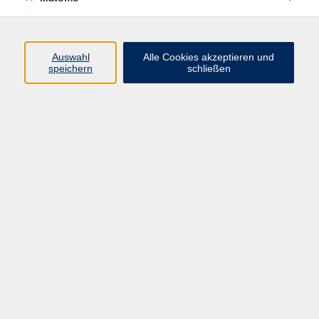
Beruf + IT
Sprachen
Gesundheit
Auswahl
Alle Cookies akzeptieren und
speichern
schließen
Kultur
Junge vhs
im Landkreis ...
Inhalte
Aktuelles
Über uns
Kontakt