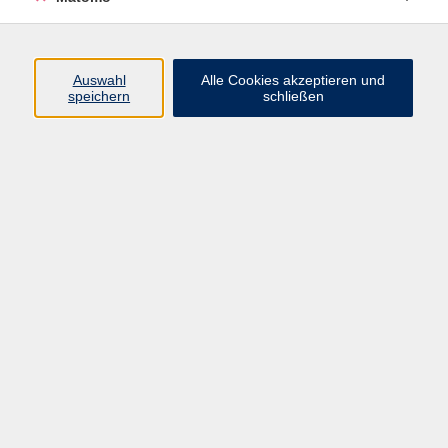
Beruf + IT
Sprachen
Gesundheit
Auswahl
Alle Cookies akzeptieren und
speichern
schließen
Kultur
Junge vhs
im Landkreis ...
Inhalte
Aktuelles
Über uns
Kontakt