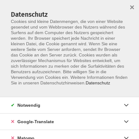
×
Datenschutz
Cookies sind kleine Datenmengen, die von einer Website
gesendet und vom Webbrowser des Nutzers während des
Surfens auf dem Computer des Nutzers gespeichert
Skip to main content
werden. Ihr Browser speichert jede Nachricht in einer
Der Kurs konnte nicht gefunden werden.
kleinen Datei, die Cookie genannt wird. Wenn Sie eine
weitere Seite vom Server anfordern, sendet Ihr Browser
das Cookie an den Server zurück. Cookies wurden als
zuverlässiger Mechanismus für Websites entwickelt, um
Impressum
sich Informationen zu merken oder die Surfaktivitäten des
Datenschutzerklärung
Benutzers aufzuzeichnen. Bitte willigen Sie in die
Verwendung von Cookies ein. Weitere Informationen finden
AGB/Widerrufsbelehrung
Sie in unseren Datenschutzhinweisen.
Datenschutz
Barrierefreiheitserklärung
Widerruf
Notwendig
Programm
Google-Translate
Gesellschaft
Matomo