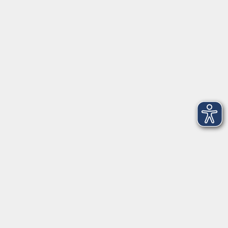
VHS Coburg Stadt und Land
Löwenstrasse 15
96450 Coburg
info@vhs-coburg.de
Tel: 09561 8825-0
Öffnungszeiten
Montag bis Donnerstag:
8–13 Uhr und 13:30–17 Uhr
Freitag:
8–13 Uhr