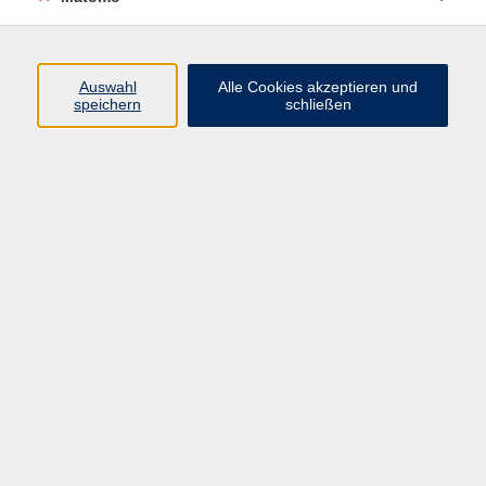
Beruf + IT
Sprachen
Gesundheit
Auswahl
Alle Cookies akzeptieren und
speichern
schließen
Kultur
Junge vhs
im Landkreis ...
Inhalte
Aktuelles
Über uns
Kontakt