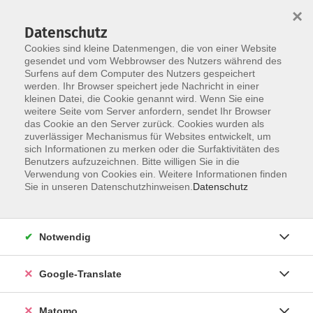
×
Datenschutz
Cookies sind kleine Datenmengen, die von einer Website
gesendet und vom Webbrowser des Nutzers während des
Surfens auf dem Computer des Nutzers gespeichert
Skip to main content
werden. Ihr Browser speichert jede Nachricht in einer
Der Kurs konnte nicht gefunden werden.
kleinen Datei, die Cookie genannt wird. Wenn Sie eine
weitere Seite vom Server anfordern, sendet Ihr Browser
das Cookie an den Server zurück. Cookies wurden als
zuverlässiger Mechanismus für Websites entwickelt, um
Impressum
sich Informationen zu merken oder die Surfaktivitäten des
Datenschutzerklärung
Benutzers aufzuzeichnen. Bitte willigen Sie in die
Verwendung von Cookies ein. Weitere Informationen finden
AGB/Widerrufsbelehrung
Sie in unseren Datenschutzhinweisen.
Datenschutz
Barrierefreiheitserklärung
Widerruf
Notwendig
Programm
Google-Translate
Gesellschaft
Matomo