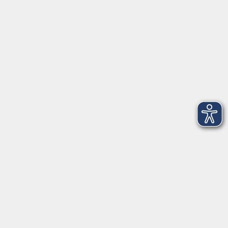
VHS Coburg Stadt und Land
Löwenstrasse 15
96450 Coburg
info@vhs-coburg.de
Tel: 09561 8825-0
Öffnungszeiten
Montag bis Donnerstag:
8–13 Uhr und 13:30–17 Uhr
Freitag:
8–13 Uhr