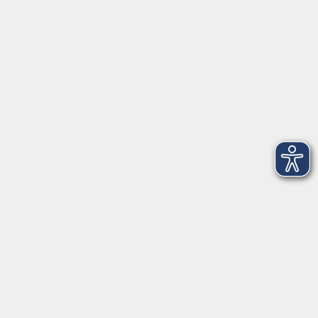
VHS Coburg Stadt und Land
Löwenstrasse 15
96450 Coburg
info@vhs-coburg.de
Tel: 09561 8825-0
Öffnungszeiten
Montag bis Donnerstag:
8–13 Uhr und 13:30–17 Uhr
Freitag:
8–13 Uhr