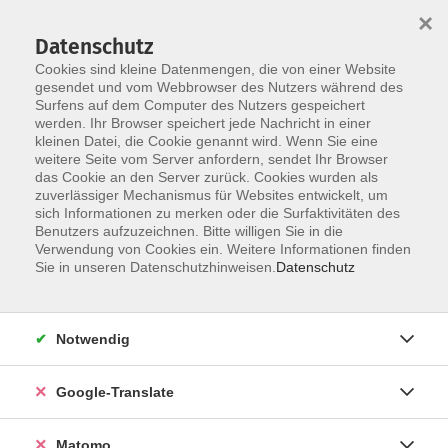
×
Datenschutz
Cookies sind kleine Datenmengen, die von einer Website
gesendet und vom Webbrowser des Nutzers während des
Surfens auf dem Computer des Nutzers gespeichert
Skip to main content
werden. Ihr Browser speichert jede Nachricht in einer
Der Kurs konnte nicht gefunden werden.
kleinen Datei, die Cookie genannt wird. Wenn Sie eine
weitere Seite vom Server anfordern, sendet Ihr Browser
das Cookie an den Server zurück. Cookies wurden als
zuverlässiger Mechanismus für Websites entwickelt, um
Impressum
sich Informationen zu merken oder die Surfaktivitäten des
Datenschutzerklärung
Benutzers aufzuzeichnen. Bitte willigen Sie in die
Verwendung von Cookies ein. Weitere Informationen finden
AGB/Widerrufsbelehrung
Sie in unseren Datenschutzhinweisen.
Datenschutz
Barrierefreiheitserklärung
Widerruf
Notwendig
Programm
Google-Translate
Gesellschaft
Matomo