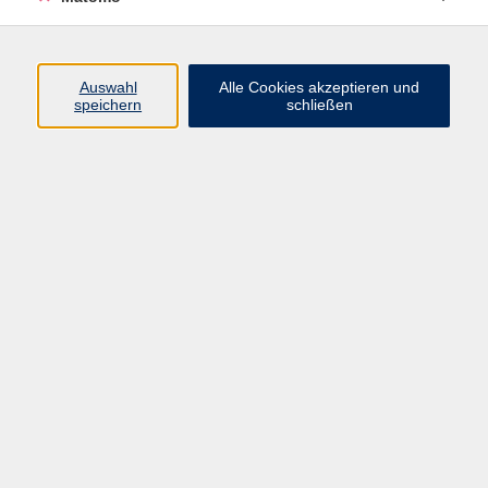
Beruf + IT
Sprachen
Gesundheit
Auswahl
Alle Cookies akzeptieren und
speichern
schließen
Kultur
Junge vhs
im Landkreis ...
Inhalte
Aktuelles
Über uns
Kontakt