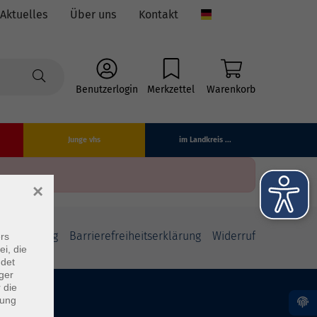
Aktuelles
Über uns
Kontakt
Language
Benutzerlogin
Merkzettel
Warenkorb
Junge vhs
im Landkreis ...
×
fsbelehrung
Barrierefreiheitserklärung
Widerruf
rs
ei, die
ndet
ger
 die
dung