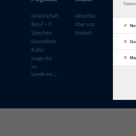
Daten
Gesellschaft
Aktuelles
Löwenst
96450 
Beruf + IT
Über uns
No
Sprachen
Kontakt
info
Gesundheit
Go
Tel:
Kultur
Ma
Junge vhs
im
Landkreis ...