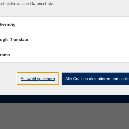
schutzhinweisen.
Datenschutz
rasse 15
Montag bis Donnerstag:
Coburg
8–13 Uhr und 13:30–17 Uhr
twendig
Freitag:
@vhs-coburg.de
8–13 Uhr
ogle-Translate
 09561 8825-0
tomo
Auswahl speichern
Alle Cookies akzeptieren und schl