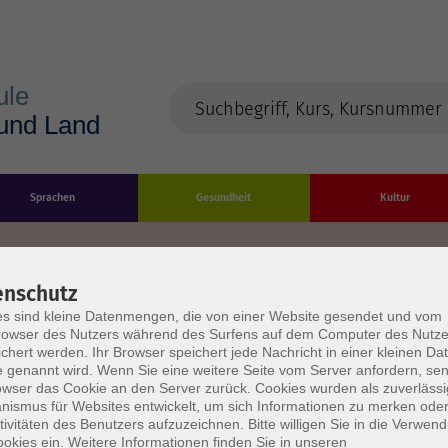
Sprachen
Gesundheit
Kultur
enschutz
s sind kleine Datenmengen, die von einer Website gesendet und vom
Impressum
Datenschutzerklärung
AGB/Widerru
owser des Nutzers während des Surfens auf dem Computer des Nutze
chert werden. Ihr Browser speichert jede Nachricht in einer kleinen Dat
 genannt wird. Wenn Sie eine weitere Seite vom Server anfordern, se
owser das Cookie an den Server zurück. Cookies wurden als zuverlässi
ismus für Websites entwickelt, um sich Informationen zu merken oder
tivitäten des Benutzers aufzuzeichnen. Bitte willigen Sie in die Verwen
okies ein. Weitere Informationen finden Sie in unseren
burg Stadt und Land
Öffnungszeiten