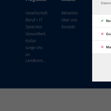
Daten
Gesellschaft
Aktuelles
Löwenst
96450 
Beruf + IT
Über uns
No
Sprachen
Kontakt
info
Gesundheit
Go
Tel:
Kultur
Ma
Junge vhs
im
Landkreis ...