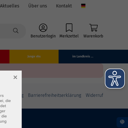
Aktuelles
Über uns
Kontakt
Language
Benutzerlogin
Merkzettel
Warenkorb
Junge vhs
im Landkreis ...
×
fsbelehrung
Barrierefreiheitserklärung
Widerruf
rs
ei, die
ndet
ger
 die
dung