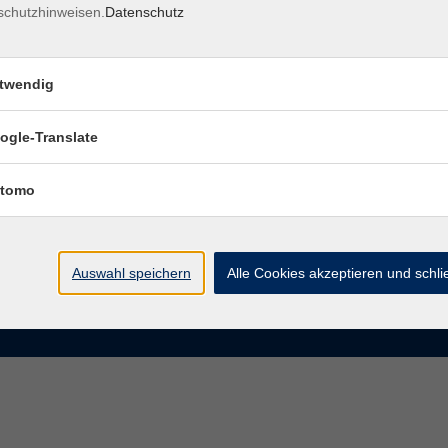
schutzhinweisen.
Datenschutz
rasse 15
Montag bis Donnerstag:
Coburg
8–13 Uhr und 13:30–17 Uhr
twendig
Freitag:
@vhs-coburg.de
8–13 Uhr
ogle-Translate
 09561 8825-0
tomo
Auswahl speichern
Alle Cookies akzeptieren und schl