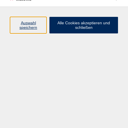
Beruf + IT
Sprachen
Gesundheit
Auswahl
Alle Cookies akzeptieren und
speichern
schließen
Kultur
Junge vhs
im Landkreis ...
Inhalte
Aktuelles
Über uns
Kontakt