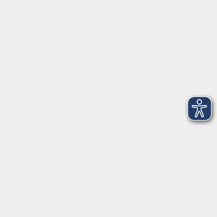
VHS Coburg Stadt und Land
Löwenstrasse 15
96450 Coburg
info@vhs-coburg.de
Tel: 09561 8825-0
Öffnungszeiten
Montag bis Donnerstag:
8–13 Uhr und 13:30–17 Uhr
Freitag:
8–13 Uhr