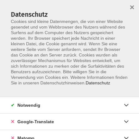
×
Datenschutz
Cookies sind kleine Datenmengen, die von einer Website
gesendet und vom Webbrowser des Nutzers während des
Surfens auf dem Computer des Nutzers gespeichert
Skip to main content
werden. Ihr Browser speichert jede Nachricht in einer
Der Kurs konnte nicht gefunden werden.
kleinen Datei, die Cookie genannt wird. Wenn Sie eine
weitere Seite vom Server anfordern, sendet Ihr Browser
das Cookie an den Server zurück. Cookies wurden als
zuverlässiger Mechanismus für Websites entwickelt, um
Impressum
sich Informationen zu merken oder die Surfaktivitäten des
Datenschutzerklärung
Benutzers aufzuzeichnen. Bitte willigen Sie in die
Verwendung von Cookies ein. Weitere Informationen finden
AGB/Widerrufsbelehrung
Sie in unseren Datenschutzhinweisen.
Datenschutz
Barrierefreiheitserklärung
Widerruf
Notwendig
Programm
Google-Translate
Gesellschaft
Matomo