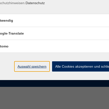
schutzhinweisen.
Datenschutz
rasse 15
Montag bis Donnerstag:
Coburg
8–13 Uhr und 13:30–17 Uhr
twendig
Freitag:
@vhs-coburg.de
8–13 Uhr
ogle-Translate
 09561 8825-0
tomo
Auswahl speichern
Alle Cookies akzeptieren und schl