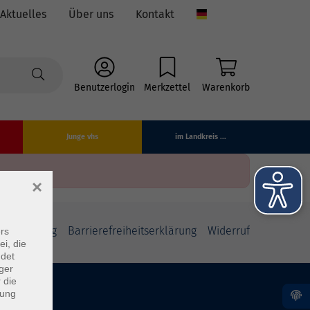
Aktuelles
Über uns
Kontakt
Language
Benutzerlogin
Merkzettel
Warenkorb
Junge vhs
im Landkreis ...
×
fsbelehrung
Barrierefreiheitserklärung
Widerruf
rs
ei, die
ndet
ger
 die
dung