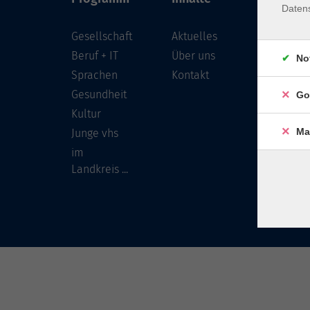
Daten
Gesellschaft
Aktuelles
Löwenst
96450 
Beruf + IT
Über uns
No
Sprachen
Kontakt
info
Gesundheit
Go
Tel:
Kultur
Ma
Junge vhs
im
Landkreis ...