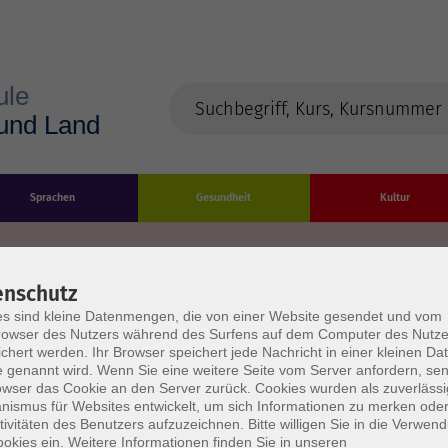
Sprachen
Gesundheit
Kultur
enschutz
s sind kleine Datenmengen, die von einer Website gesendet und vom
Impressum
Datenschutzerklärung
AGB/Widerru
owser des Nutzers während des Surfens auf dem Computer des Nutze
chert werden. Ihr Browser speichert jede Nachricht in einer kleinen Dat
 genannt wird. Wenn Sie eine weitere Seite vom Server anfordern, se
owser das Cookie an den Server zurück. Cookies wurden als zuverlässi
ismus für Websites entwickelt, um sich Informationen zu merken oder
tivitäten des Benutzers aufzuzeichnen. Bitte willigen Sie in die Verwen
okies ein. Weitere Informationen finden Sie in unseren
burg Stadt und Land
Öffnungszeiten