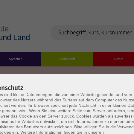
Sprachen
Gesundheit
Kultur
enschutz
s sind kleine Datenmengen, die von einer Website gesendet und vom
Impressum
Datenschutzerklärung
AGB/Widerru
owser des Nutzers während des Surfens auf dem Computer des Nutze
chert werden. Ihr Browser speichert jede Nachricht in einer kleinen Dat
 genannt wird. Wenn Sie eine weitere Seite vom Server anfordern, se
owser das Cookie an den Server zurück. Cookies wurden als zuverlässi
ismus für Websites entwickelt, um sich Informationen zu merken oder
tivitäten des Benutzers aufzuzeichnen. Bitte willigen Sie in die Verwen
okies ein. Weitere Informationen finden Sie in unseren
burg Stadt und Land
Öffnungszeiten