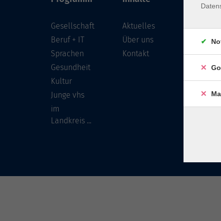
Daten
Gesellschaft
Aktuelles
Löwenst
96450 
Beruf + IT
Über uns
No
Sprachen
Kontakt
info
Gesundheit
Go
Tel:
Kultur
Ma
Junge vhs
im
Landkreis ...