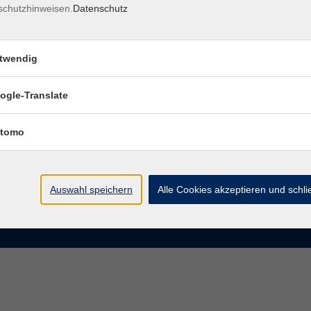
schutzhinweisen.
Datenschutz
rasse 15
Montag bis Donnerstag:
Coburg
8–13 Uhr und 13:30–17 Uhr
twendig
Freitag:
@vhs-coburg.de
8–13 Uhr
ogle-Translate
 09561 8825-0
tomo
Auswahl speichern
Alle Cookies akzeptieren und schl