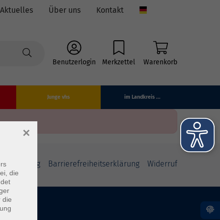
Aktuelles
Über uns
Kontakt
Language
Benutzerlogin
Merkzettel
Warenkorb
Junge vhs
im Landkreis ...
×
fsbelehrung
Barrierefreiheitserklärung
Widerruf
rs
ei, die
ndet
ger
 die
dung