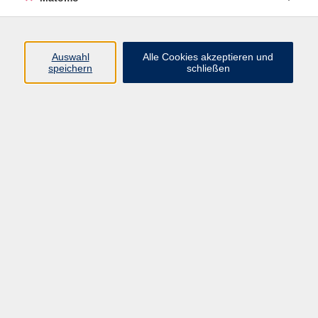
Beruf + IT
Sprachen
Gesundheit
Auswahl
Alle Cookies akzeptieren und
speichern
schließen
Kultur
Junge vhs
im Landkreis ...
Inhalte
Aktuelles
Über uns
Kontakt