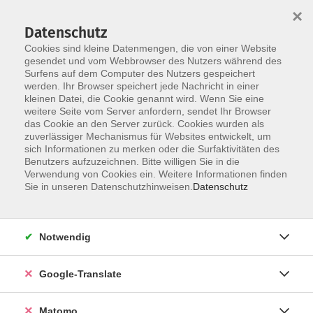
×
Datenschutz
Cookies sind kleine Datenmengen, die von einer Website
gesendet und vom Webbrowser des Nutzers während des
Surfens auf dem Computer des Nutzers gespeichert
Skip to main content
werden. Ihr Browser speichert jede Nachricht in einer
Der Kurs konnte nicht gefunden werden.
kleinen Datei, die Cookie genannt wird. Wenn Sie eine
weitere Seite vom Server anfordern, sendet Ihr Browser
das Cookie an den Server zurück. Cookies wurden als
zuverlässiger Mechanismus für Websites entwickelt, um
Impressum
sich Informationen zu merken oder die Surfaktivitäten des
Datenschutzerklärung
Benutzers aufzuzeichnen. Bitte willigen Sie in die
Verwendung von Cookies ein. Weitere Informationen finden
AGB/Widerrufsbelehrung
Sie in unseren Datenschutzhinweisen.
Datenschutz
Barrierefreiheitserklärung
Widerruf
Notwendig
Programm
Google-Translate
Gesellschaft
Matomo