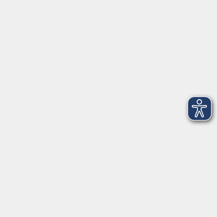
VHS Coburg Stadt und Land
Löwenstrasse 15
96450 Coburg
info@vhs-coburg.de
Tel: 09561 8825-0
Öffnungszeiten
Montag bis Donnerstag:
8–13 Uhr und 13:30–17 Uhr
Freitag:
8–13 Uhr