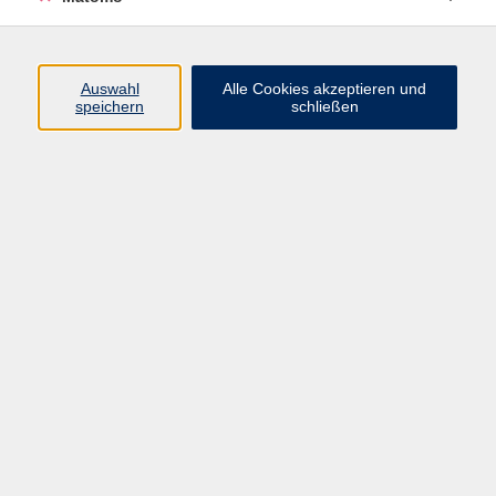
Beruf + IT
Sprachen
Gesundheit
Auswahl
Alle Cookies akzeptieren und
speichern
schließen
Kultur
Junge vhs
im Landkreis ...
Inhalte
Aktuelles
Über uns
Kontakt