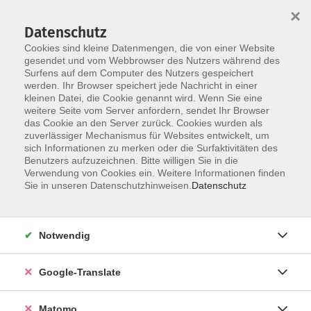
×
Datenschutz
Cookies sind kleine Datenmengen, die von einer Website
gesendet und vom Webbrowser des Nutzers während des
Surfens auf dem Computer des Nutzers gespeichert
Skip to main content
werden. Ihr Browser speichert jede Nachricht in einer
Der Kurs konnte nicht gefunden werden.
kleinen Datei, die Cookie genannt wird. Wenn Sie eine
weitere Seite vom Server anfordern, sendet Ihr Browser
das Cookie an den Server zurück. Cookies wurden als
zuverlässiger Mechanismus für Websites entwickelt, um
Impressum
sich Informationen zu merken oder die Surfaktivitäten des
Datenschutzerklärung
Benutzers aufzuzeichnen. Bitte willigen Sie in die
Verwendung von Cookies ein. Weitere Informationen finden
AGB/Widerrufsbelehrung
Sie in unseren Datenschutzhinweisen.
Datenschutz
Barrierefreiheitserklärung
Widerruf
Notwendig
Programm
Google-Translate
Gesellschaft
Matomo