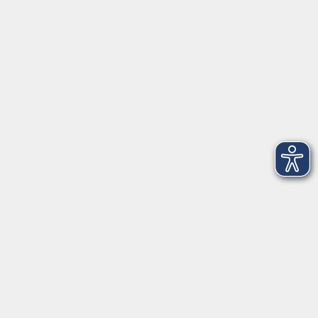
VHS Coburg Stadt und Land
Löwenstrasse 15
96450 Coburg
info@vhs-coburg.de
Tel: 09561 8825-0
Öffnungszeiten
Montag bis Donnerstag:
8–13 Uhr und 13:30–17 Uhr
Freitag:
8–13 Uhr