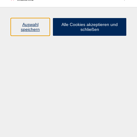
Beruf + IT
Sprachen
Gesundheit
Auswahl
Alle Cookies akzeptieren und
speichern
schließen
Kultur
Junge vhs
im Landkreis ...
Inhalte
Aktuelles
Über uns
Kontakt