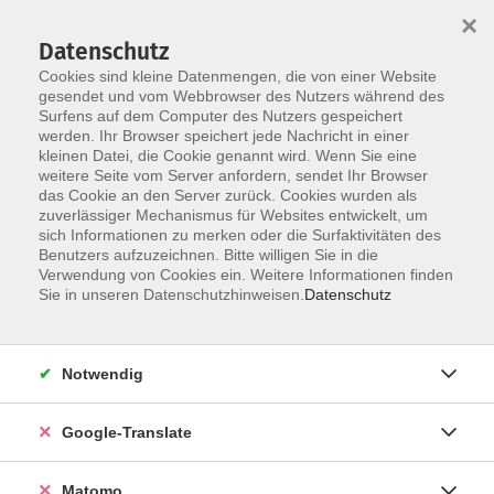
×
Datenschutz
Cookies sind kleine Datenmengen, die von einer Website
gesendet und vom Webbrowser des Nutzers während des
Surfens auf dem Computer des Nutzers gespeichert
Skip to main content
werden. Ihr Browser speichert jede Nachricht in einer
Der Kurs konnte nicht gefunden werden.
kleinen Datei, die Cookie genannt wird. Wenn Sie eine
weitere Seite vom Server anfordern, sendet Ihr Browser
das Cookie an den Server zurück. Cookies wurden als
zuverlässiger Mechanismus für Websites entwickelt, um
Impressum
sich Informationen zu merken oder die Surfaktivitäten des
Datenschutzerklärung
Benutzers aufzuzeichnen. Bitte willigen Sie in die
Verwendung von Cookies ein. Weitere Informationen finden
AGB/Widerrufsbelehrung
Sie in unseren Datenschutzhinweisen.
Datenschutz
Barrierefreiheitserklärung
Widerruf
Notwendig
Programm
Google-Translate
Gesellschaft
Matomo