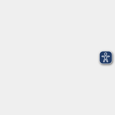
VHS Coburg Stadt und Land
Löwenstrasse 15
96450 Coburg
info@vhs-coburg.de
Tel: 09561 8825-0
Öffnungszeiten
Montag bis Donnerstag:
8–13 Uhr und 13:30–17 Uhr
Freitag:
8–13 Uhr