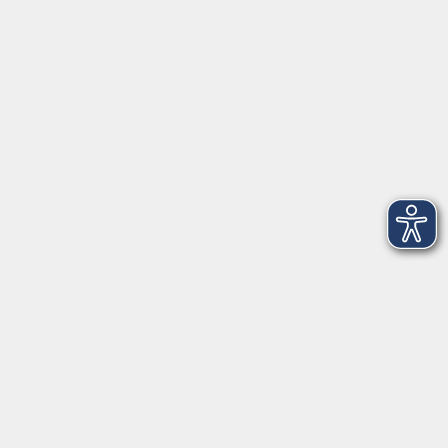
VHS Coburg Stadt und Land
Löwenstrasse 15
96450 Coburg
info@vhs-coburg.de
Tel: 09561 8825-0
Öffnungszeiten
Montag bis Donnerstag:
8–13 Uhr und 13:30–17 Uhr
Freitag:
8–13 Uhr