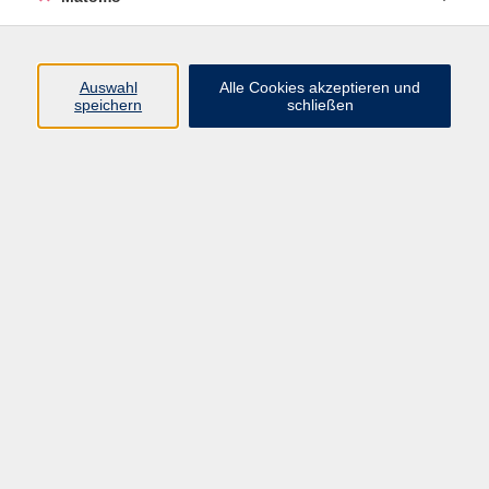
Beruf + IT
Sprachen
Gesundheit
Auswahl
Alle Cookies akzeptieren und
speichern
schließen
Kultur
Junge vhs
im Landkreis ...
Inhalte
Aktuelles
Über uns
Kontakt