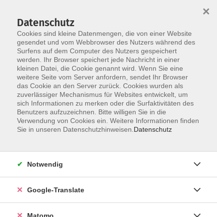
×
Datenschutz
Cookies sind kleine Datenmengen, die von einer Website
gesendet und vom Webbrowser des Nutzers während des
Surfens auf dem Computer des Nutzers gespeichert
Skip to main content
werden. Ihr Browser speichert jede Nachricht in einer
Der Kurs konnte nicht gefunden werden.
kleinen Datei, die Cookie genannt wird. Wenn Sie eine
weitere Seite vom Server anfordern, sendet Ihr Browser
das Cookie an den Server zurück. Cookies wurden als
zuverlässiger Mechanismus für Websites entwickelt, um
Impressum
sich Informationen zu merken oder die Surfaktivitäten des
Datenschutzerklärung
Benutzers aufzuzeichnen. Bitte willigen Sie in die
Verwendung von Cookies ein. Weitere Informationen finden
AGB/Widerrufsbelehrung
Sie in unseren Datenschutzhinweisen.
Datenschutz
Barrierefreiheitserklärung
Widerruf
Notwendig
Programm
Google-Translate
Gesellschaft
Matomo