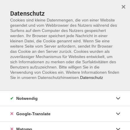
×
Datenschutz
Cookies sind kleine Datenmengen, die von einer Website
gesendet und vom Webbrowser des Nutzers während des
Surfens auf dem Computer des Nutzers gespeichert
Skip to main content
You are here:
werden. Ihr Browser speichert jede Nachricht in einer
Über uns
Dozenten
kleinen Datei, die Cookie genannt wird. Wenn Sie eine
weitere Seite vom Server anfordern, sendet Ihr Browser
das Cookie an den Server zurück. Cookies wurden als
Dozenten
zuverlässiger Mechanismus für Websites entwickelt, um
sich Informationen zu merken oder die Surfaktivitäten des
Benutzers aufzuzeichnen. Bitte willigen Sie in die
Verwendung von Cookies ein. Weitere Informationen finden
Der Dozent konnte leider nicht gefunden
Sie in unseren Datenschutzhinweisen.
Datenschutz
werden
Notwendig
Google-Translate
Impressum
Datenschutzerklärung
Matomo