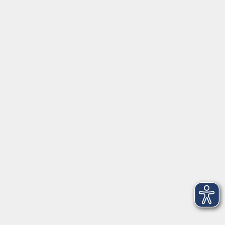
Aktuelles
Über uns
Kontakt
VHS Coburg Stadt und Land
Löwenstrasse 15
96450 Coburg
info@vhs-coburg.de
Tel: 09561 8825-0
Öffnungszeiten