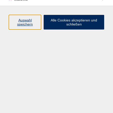
AGB/Widerrufsbelehrung
Barrierefreiheitserklärung
Widerruf
Auswahl
Alle Cookies akzeptieren und
speichern
schließen
Programm
Gesellschaft
Beruf + IT
Sprachen
Gesundheit
Kultur
Junge vhs
im Landkreis ...
Inhalte