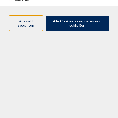
Theorie
1
Oliver Heß
Kultur, Öffentlichkeitsarbeit
Auswahl
Alle Cookies akzeptieren und
speichern
schließen
09561 8825-60
oliver.hess@vhs-coburg.de
Ergebnisse filtern
Cocktailkerzen gießen - Duftkerzen mit
Winterlaune -
Di. 29.09.2026 17:30
Weitramsdorf