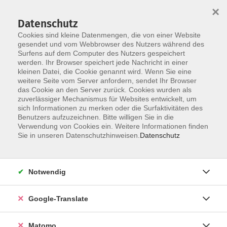
×
Datenschutz
Cookies sind kleine Datenmengen, die von einer Website
gesendet und vom Webbrowser des Nutzers während des
Surfens auf dem Computer des Nutzers gespeichert
Skip to main content
werden. Ihr Browser speichert jede Nachricht in einer
kleinen Datei, die Cookie genannt wird. Wenn Sie eine
Kunst
weitere Seite vom Server anfordern, sendet Ihr Browser
das Cookie an den Server zurück. Cookies wurden als
zuverlässiger Mechanismus für Websites entwickelt, um
sich Informationen zu merken oder die Surfaktivitäten des
Benutzers aufzuzeichnen. Bitte willigen Sie in die
Verwendung von Cookies ein. Weitere Informationen finden
Sie in unseren Datenschutzhinweisen.
Datenschutz
8 Kurse
zurück zu Kultur
Notwendig
Kurse nach Themen
Google-Translate
Basteln
3
Handwerkliche Techniken
4
Matomo