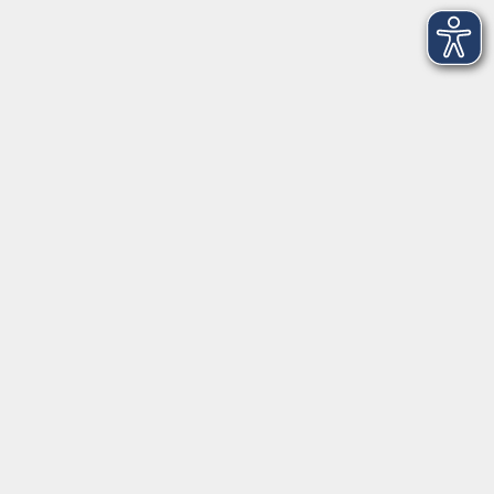
AGB/Widerrufsbelehrung
Barrierefreiheitserklärung
Widerruf
Programm
Gesellschaft
Beruf + IT
Sprachen
Gesundheit
Kultur
Junge vhs
im Landkreis ...