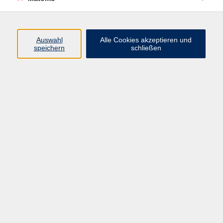
Flexibilität und Improvisationsbereitschaft.
Kurse nach Themen
Auswahl
Alle Cookies akzeptieren und
Kunst
8
speichern
schließen
Literatur und Musik
24
Oliver Heß
Kultur, Öffentlichkeitsarbeit
09561 8825-60
oliver.hess@vhs-coburg.de
Ergebnisse filtern
Akkordeon - Fortgeschrittene
nach Vereinbarung