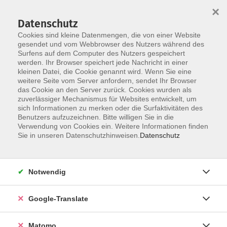
×
Datenschutz
Cookies sind kleine Datenmengen, die von einer Website
gesendet und vom Webbrowser des Nutzers während des
Surfens auf dem Computer des Nutzers gespeichert
Skip to main content
werden. Ihr Browser speichert jede Nachricht in einer
kleinen Datei, die Cookie genannt wird. Wenn Sie eine
Kultur
weitere Seite vom Server anfordern, sendet Ihr Browser
das Cookie an den Server zurück. Cookies wurden als
zuverlässiger Mechanismus für Websites entwickelt, um
sich Informationen zu merken oder die Surfaktivitäten des
Benutzers aufzuzeichnen. Bitte willigen Sie in die
Verwendung von Cookies ein. Weitere Informationen finden
Sie in unseren Datenschutzhinweisen.
Datenschutz
32 Kurse
Notwendig
Traditionelle Handwerkstechniken, neueste
Gestaltungstrends, Kunst, Literatur oder Theater –
im Bereich Kultur erlernen, erfahren und
Google-Translate
entwickeln Sie gemeinsam mit anderen Ihre
persönlichen Kernkompetenzen wie Kreativität,
Matomo