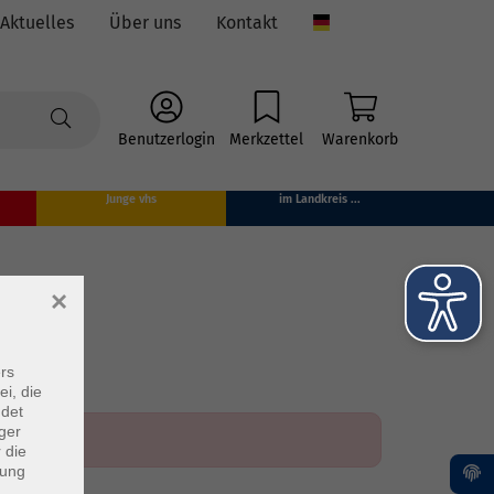
Aktuelles
Über uns
Kontakt
Language
Benutzerlogin
Merkzettel
Warenkorb
Junge vhs
im Landkreis ...
×
rs
ei, die
ndet
ger
 die
dung