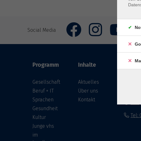
Daten
No
Social Media
Go
Ma
Programm
Inhalte
VHS Co
Gesellschaft
Aktuelles
Löwenst
96450 
Beruf + IT
Über uns
Sprachen
Kontakt
info
Gesundheit
Tel:
Kultur
Junge vhs
im