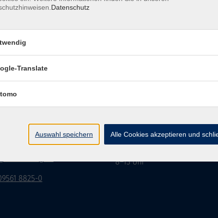
schutzhinweisen.
Datenschutz
twendig
Impressum
Datenschutzerklärung
AGB/Widerru
ogle-Translate
tomo
burg Stadt und Land
Öffnungszeiten
rasse 15
Montag bis Donnerstag:
Auswahl speichern
Alle Cookies akzeptieren und schl
Coburg
8–13 Uhr und 13:30–17 Uhr
Freitag:
@vhs-coburg.de
8–13 Uhr
 09561 8825-0