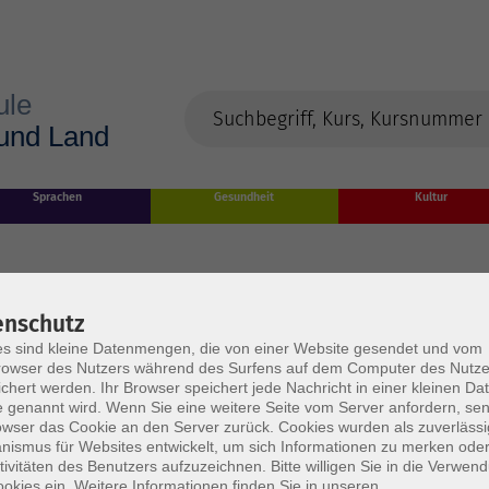
Sprachen
Gesundheit
Kultur
enschutz
s sind kleine Datenmengen, die von einer Website gesendet und vom
owser des Nutzers während des Surfens auf dem Computer des Nutze
chert werden. Ihr Browser speichert jede Nachricht in einer kleinen Dat
 genannt wird. Wenn Sie eine weitere Seite vom Server anfordern, se
owser das Cookie an den Server zurück. Cookies wurden als zuverlässi
rden
ismus für Websites entwickelt, um sich Informationen zu merken oder
tivitäten des Benutzers aufzuzeichnen. Bitte willigen Sie in die Verwen
okies ein. Weitere Informationen finden Sie in unseren