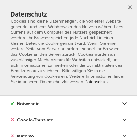
×
Datenschutz
Cookies sind kleine Datenmengen, die von einer Website
gesendet und vom Webbrowser des Nutzers während des
Surfens auf dem Computer des Nutzers gespeichert
Skip to main content
You are here:
werden. Ihr Browser speichert jede Nachricht in einer
Programm
im Landkreis ...
Coburg
kleinen Datei, die Cookie genannt wird. Wenn Sie eine
weitere Seite vom Server anfordern, sendet Ihr Browser
das Cookie an den Server zurück. Cookies wurden als
zuverlässiger Mechanismus für Websites entwickelt, um
sich Informationen zu merken oder die Surfaktivitäten des
Kurse in Coburg
Benutzers aufzuzeichnen. Bitte willigen Sie in die
Verwendung von Cookies ein. Weitere Informationen finden
Sie in unseren Datenschutzhinweisen.
Datenschutz
Ergebnisse filtern
Notwendig
mehr laden
Google-Translate
Derzeit keine passenden Kurse gefunden.
Matomo