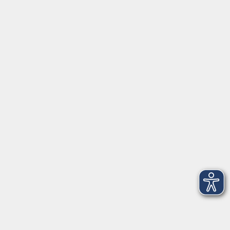
im Landkreis ...
Inhalte
Aktuelles
Über uns
Kontakt
VHS Coburg Stadt und Land
Löwenstrasse 15
96450 Coburg
info@vhs-coburg.de