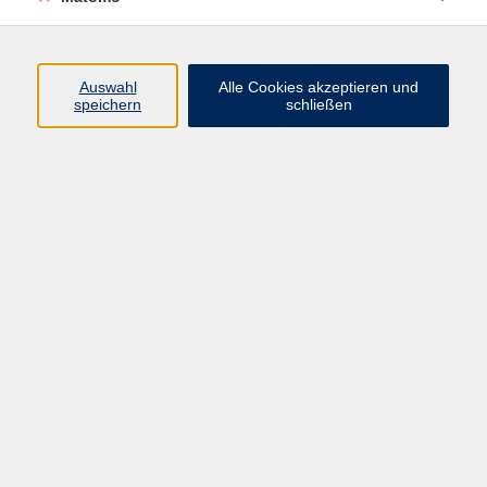
mehr laden
Auswahl
Alle Cookies akzeptieren und
speichern
schließen
Unsere Anmeldung
Gabriele Bätz
Anmeldung
09561 8825-28