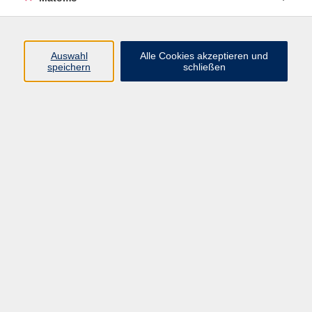
Daniela Honold
Sachbearbeiterin Sprachen
09561 8825-71
Auswahl
Alle Cookies akzeptieren und
speichern
schließen
daniela.honold@vhs-coburg.de
Ergebnisse filtern
Derzeit keine passenden Kurse gefunden.
Impressum
Datenschutzerklärung
AGB/Widerrufsbelehrung
Barrierefreiheitserklärung