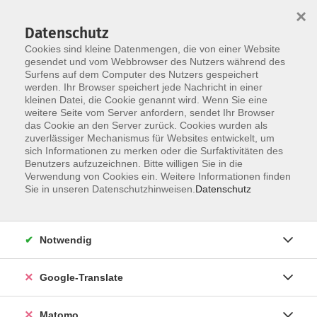
×
Datenschutz
Cookies sind kleine Datenmengen, die von einer Website
gesendet und vom Webbrowser des Nutzers während des
Surfens auf dem Computer des Nutzers gespeichert
Skip to main content
werden. Ihr Browser speichert jede Nachricht in einer
kleinen Datei, die Cookie genannt wird. Wenn Sie eine
Mittelstufe 1
weitere Seite vom Server anfordern, sendet Ihr Browser
das Cookie an den Server zurück. Cookies wurden als
zuverlässiger Mechanismus für Websites entwickelt, um
sich Informationen zu merken oder die Surfaktivitäten des
Benutzers aufzuzeichnen. Bitte willigen Sie in die
Verwendung von Cookies ein. Weitere Informationen finden
Sie in unseren Datenschutzhinweisen.
Datenschutz
0 Kurse
zurück zu Deutsch als Fremdsprache
Notwendig
Laura Göldner
Google-Translate
Sprachen, Integration
09561 8825-70
laura.goeldner@vhs-coburg.de
Matomo