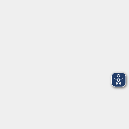
Aktuelles
Über uns
Kontakt
VHS Coburg Stadt und Land
Löwenstrasse 15
96450 Coburg
info@vhs-coburg.de
Tel: 09561 8825-0
Öffnungszeiten
Montag bis Donnerstag: